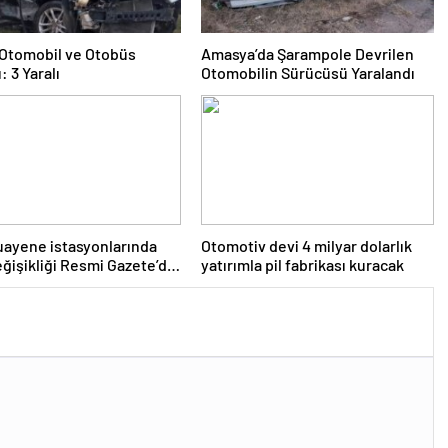
e Otomobil ve Otobüs
Amasya’da Şarampole Devrilen
: 3 Yaralı
Otomobilin Sürücüsü Yaralandı
ayene istasyonlarında
Otomotiv devi 4 milyar dolarlık
eğişikliği Resmi Gazete’de
yatırımla pil fabrikası kuracak
narak yürürlüğe girdi