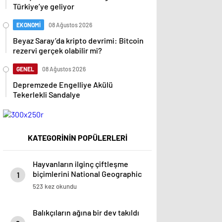
Türkiye’ye geliyor
EKONOMİ
08 Ağustos 2026
Beyaz Saray’da kripto devrimi: Bitcoin
rezervi gerçek olabilir mi?
GENEL
08 Ağustos 2026
Depremzede Engelliye Akülü
Tekerlekli Sandalye
KATEGORİNİN POPÜLERLERİ
Hayvanların ilginç çiftleşme
biçimlerini National Geographic
1
görüntüledi.
523 kez okundu
Balıkçıların ağına bir dev takıldı