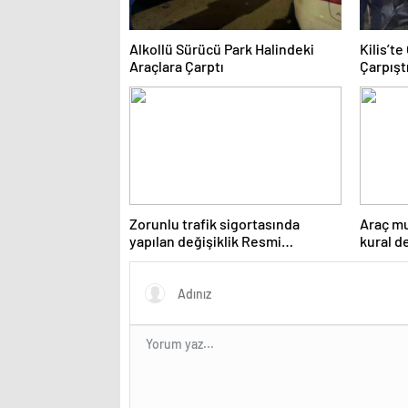
Alkollü Sürücü Park Halindeki
Kilis’t
Araçlara Çarptı
Çarpıştı
Zorunlu trafik sigortasında
Araç mu
yapılan değişiklik Resmi
kural d
Gazete’de yayımlanarak
yayımla
yürürlüğe girdi