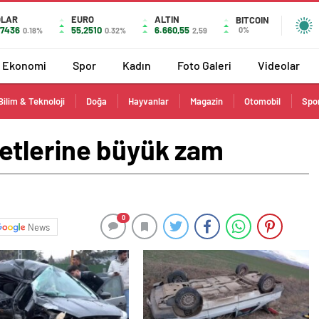
OLAR
EURO
ALTIN
BITCOIN
,7436
55,2510
6.660,55
0%
0.18%
0.32%
2,59
Ekonomi
Spor
Kadın
Foto Galeri
Videolar
Bilim & Teknoloji
Doğa
Hayvanlar
Magazin
Otomobil
Spo
etlerine büyük zam
0
News