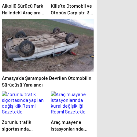
Alkollü Sürücü Park
Kilis’te Otomobil ve
Halindeki Araçlara
Otobüs Çarpıştı: 3
Çarptı
Yaralı
Amasya’da Şarampole Devrilen Otomobilin
Sürücüsü Yaralandı
Zorunlu trafik
Araç muayene
sigortasında
istasyonlarında
yapılan değişiklik
kural değişikliği