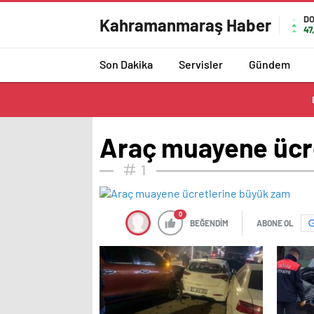
D
Kahramanmaraş Haber
47
Son Dakika
Servisler
Gündem
Araç muayene ücr
1
0
BEĞENDİM
ABONE OL