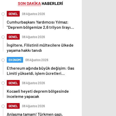
SON DAKİKA
HABERLERİ
GENEL
08 Ağustos 2026
Cumhurbaşkanı Yardımcısı Yılmaz:
"Deprem bölgemize 2,6 trilyon lirayı
aşan yatırımlar yaptık"
GENEL
08 Ağustos 2026
İngiltere, Filistinli mültecilere ülkede
yaşama hakkı tanıdı
EKONOMİ
08 Ağustos 2026
Ethereum ağında büyük değişim: Gas
Limiti yükseldi, işlem ücretleri
düşebilir mi?
GENEL
08 Ağustos 2026
Kocaeli heyeti deprem bölgesinde
inceleme yapacak
GENEL
08 Ağustos 2026
Anlaşma tamam! Türkmen gazı,