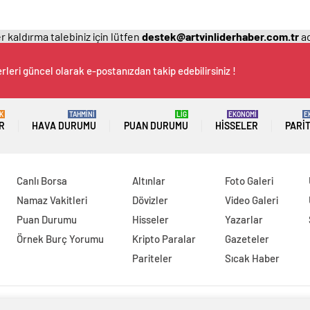
 kaldırma talebiniz için lütfen
destek@artvinliderhaber.com.tr
ad
rleri güncel olarak e-postanızdan takip edebilirsiniz !
K
TAHMİNİ
LİG
EKONOMİ
E
R
HAVA DURUMU
PUAN DURUMU
HISSELER
PARI
Canlı Borsa
Altınlar
Foto Galeri
Namaz Vakitleri
Dövizler
Video Galeri
Puan Durumu
Hisseler
Yazarlar
Örnek Burç Yorumu
Kripto Paralar
Gazeteler
Pariteler
Sıcak Haber