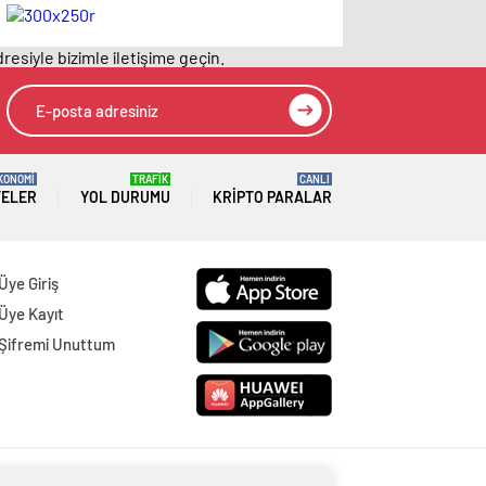
Resmi Gazete’de
Resmi Gazete’de
yayımlanarak
yayımlanarak
resiyle bizimle iletişime geçin.
yürürlüğe girdi
yürürlüğe girdi
KONOMİ
TRAFİK
CANLI
TELER
YOL DURUMU
KRIPTO PARALAR
Üye Giriş
Üye Kayıt
Şifremi Unuttum