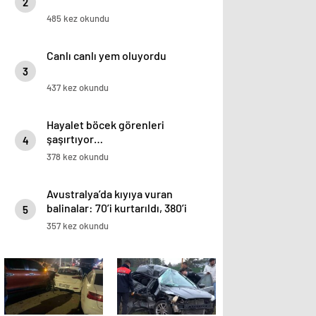
2
485 kez okundu
Canlı canlı yem oluyordu
3
437 kez okundu
Hayalet böcek görenleri
şaşırtıyor…
4
378 kez okundu
Avustralya’da kıyıya vuran
balinalar: 70’i kurtarıldı, 380’i
5
öldü
357 kez okundu