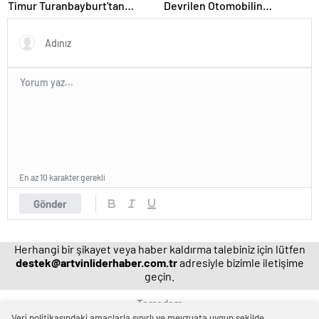
Timur Turanbayburt'tan
Devrilen Otomobilin
açıklama Magazin haberleri
Sürücüsü Yaralandı
En az 10 karakter gerekli
Gönder
Herhangi bir şikayet veya haber kaldırma talebiniz için lütfen
destek@artvinliderhaber.com.tr
adresiyle bizimle iletişime
geçin.
Temadam
Veri politikasındaki amaçlarla sınırlı ve mevzuata uygun şekilde