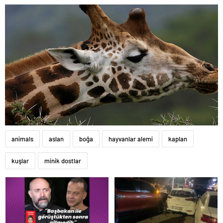
animals
aslan
boğa
hayvanlar alemi
kaplan
kuşlar
minik dostlar