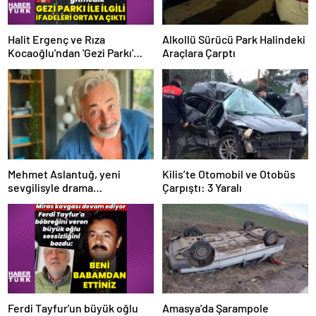
Halit Ergenç ve Rıza
Alkollü Sürücü Park Halindeki
Kocaoğlu'ndan 'Gezi Parkı'
Araçlara Çarptı
ifadesi – Magazin haberleri
Mehmet Aslantuğ, yeni
Kilis’te Otomobil ve Otobüs
sevgilisyle drama
Çarpıştı: 3 Yaralı
çalışmalarında tanıştı –
Magazin haberleri
Ferdi Tayfur'un büyük oğlu
Amasya’da Şarampole