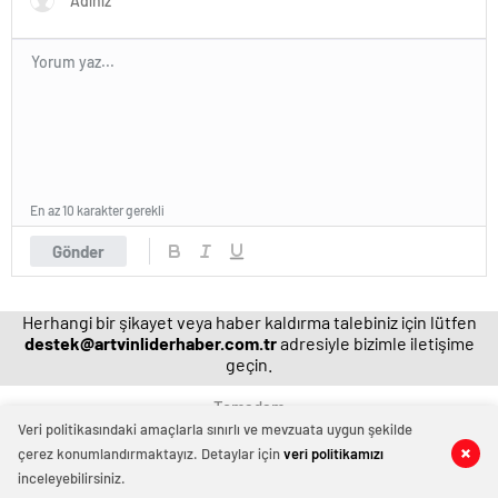
En az 10 karakter gerekli
Gönder
Herhangi bir şikayet veya haber kaldırma talebiniz için lütfen
destek@artvinliderhaber.com.tr
adresiyle bizimle iletişime
geçin.
Temadam
Veri politikasındaki amaçlarla sınırlı ve mevzuata uygun şekilde
çerez konumlandırmaktayız. Detaylar için
veri politikamızı
0
0
inceleyebilirsiniz.