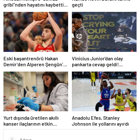
gribi"nden hayatını kaybetti –
geçti
Haberler | Sağlık Haberleri
Eski başantrenörü Hakan
Vinicius Junior'dan olay
Demir’den Alperen Şengün’e
pankarta cevap geldi!
övgü
Manchester City-Real Madrid
maçında gündem olmuştu…
Yurt dışında üretilen akıllı
Anadolu Efes, Stanley
kanser ilaçlarının etkin
Johnson ile yollarını ayırdı
maddesi yerli imkanlarla
geliştirildi | Sağlık Haberleri