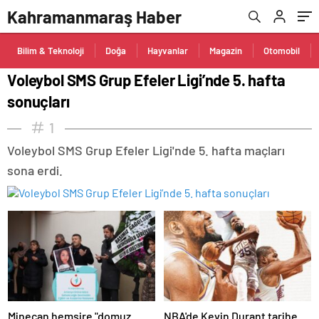
Kahramanmaraş Haber
Bilim & Teknoloji
Doğa
Hayvanlar
Magazin
Otomobil
Voleybol SMS Grup Efeler Ligi’nde 5. hafta
sonuçları
1
Voleybol SMS Grup Efeler Ligi'nde 5. hafta maçları
sona erdi.
Minecan hemşire "domuz
NBA'de Kevin Durant tarihe