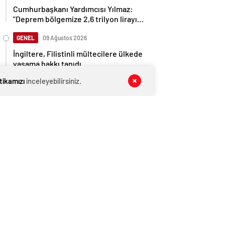
Cumhurbaşkanı Yardımcısı Yılmaz:
"Deprem bölgemize 2,6 trilyon lirayı
aşan yatırımlar yaptık"
GENEL
09 Ağustos 2026
İngiltere, Filistinli mültecilere ülkede
yaşama hakkı tanıdı
itikamızı
inceleyebilirsiniz.
EKONOMİ
09 Ağustos 2026
Ethereum ağında büyük değişim: Gas
Limiti yükseldi, işlem ücretleri
düşebilir mi?
GENEL
09 Ağustos 2026
Kocaeli heyeti deprem bölgesinde
inceleme yapacak
GENEL
09 Ağustos 2026
Anlaşma tamam! Türkmen gazı,
Türkiye’ye geliyor
EKONOMİ
09 Ağustos 2026