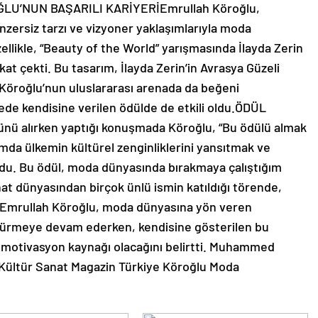
ĞLU’NUN BAŞARILI KARİYERİEmrullah Köroğlu,
nzersiz tarzı ve vizyoner yaklaşımlarıyla moda
llikle, “Beauty of the World” yarışmasında İlayda Zerin
kat çekti. Bu tasarım, İlayda Zerin’in Avrasya Güzeli
 Köroğlu’nun uluslararası arenada da beğeni
vede kendisine verilen ödülde de etkili oldu.ÖDÜL
alırken yaptığı konuşmada Köroğlu, “Bu ödülü almak
mda ülkemin kültürel zenginliklerini yansıtmak ve
du. Bu ödül, moda dünyasında bırakmaya çalıştığım
sanat dünyasından birçok ünlü ismin katıldığı törende,
dı.Emrullah Köroğlu, moda dünyasına yön veren
ürdürmeye devam ederken, kendisine gösterilen bu
ir motivasyon kaynağı olacağını belirtti. Muhammed
Kültür Sanat Magazin Türkiye Köroğlu Moda