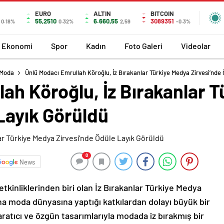
EURO
ALTIN
BITCOIN
55,2510
6.660,55
3089351
0.18%
0.32%
2,59
-0.3%
Ekonomi
Spor
Kadın
Foto Galeri
Videolar
 Moda
Ünlü Modacı Emrullah Köroğlu, İz Bırakanlar Türkiye Medya Zirvesi’nde
ah Köroğlu, İz Bırakanlar 
Layık Görüldü
0
News
etkinliklerinden biri olan İz Bırakanlar Türkiye Medya
na moda dünyasına yaptığı katkılardan dolayı büyük bir
aratıcı ve özgün tasarımlarıyla modada iz bırakmış bir