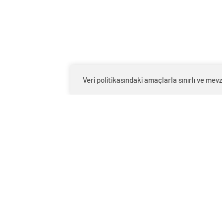
Veri politikasındaki amaçlarla sınırlı ve m
Nereden nereye! Bu küçük kız
Şevval 
büyüyüp Türkiye güzeli oldu
görüntü
kanalın
Şeyma Subaşı’nın iç çamaşır
"Protez
detaylı kıyafetini görenler bir
Sorunu
daha baktı
Sunuyo