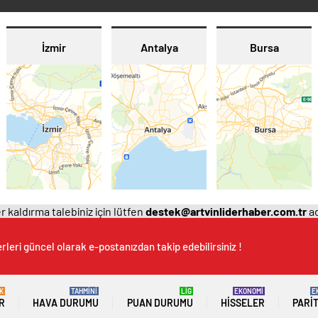
İzmir
Antalya
Bursa
 kaldırma talebiniz için lütfen
destek@artvinliderhaber.com.tr
ad
rleri güncel olarak e-postanızdan takip edebilirsiniz !
K
TAHMİNİ
LİG
EKONOMİ
E
R
HAVA DURUMU
PUAN DURUMU
HISSELER
PARI