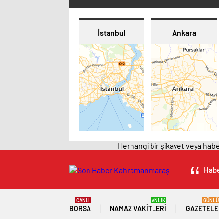
İstanbul
Ankara
Herhangi bir şikayet veya haber
Habe
CANLI
ANLIK
GÜNLÜ
BORSA
NAMAZ VAKITLERI
GAZETELE