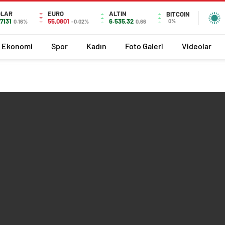
OLAR
EURO
ALTIN
BITCOIN
,7131
55,0801
6.535,32
0%
0.16%
-0.02%
0,66
Ekonomi
Spor
Kadın
Foto Galeri
Videolar