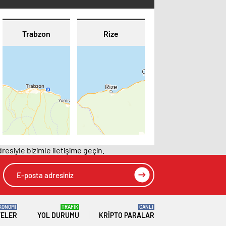
Trabzon
Rize
resiyle bizimle iletişime geçin.
KONOMİ
TRAFİK
CANLI
TELER
YOL DURUMU
KRIPTO PARALAR