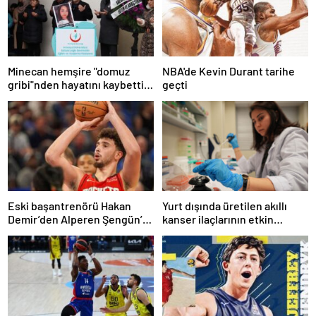
Minecan hemşire "domuz
NBA'de Kevin Durant tarihe
gribi"nden hayatını kaybetti –
geçti
Haberler | Sağlık Haberleri
Eski başantrenörü Hakan
Yurt dışında üretilen akıllı
Demir’den Alperen Şengün’e
kanser ilaçlarının etkin
övgü
maddesi yerli imkanlarla
geliştirildi | Sağlık Haberleri