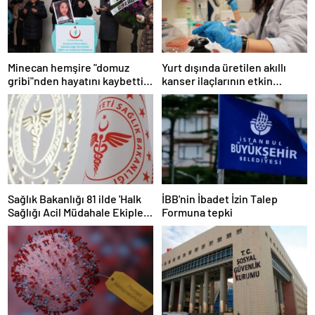
Minecan hemşire "domuz
Yurt dışında üretilen akıllı
gribi"nden hayatını kaybetti –
kanser ilaçlarının etkin
Haberler | Sağlık Haberleri
maddesi yerli imkanlarla
geliştirildi | Sağlık Haberleri
Sağlık Bakanlığı 81 ilde 'Halk
İBB'nin İbadet İzin Talep
Sağlığı Acil Müdahale Ekipleri'
Formuna tepki
kuruyor | Sağlık Haberleri