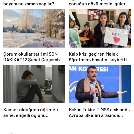
beyanı ne zaman yapılır?
çocuğun dövülmesini gülerek
izledi
Çorum okullar tatil mi SON
Kalp krizi geçiren Melek
DAKİKA? 12 Şubat Çarşamba
öğretmen, hayatını kaybetti
Çorum’da okul yok mu (Çorum
Valiliği Açıklaması – KAR
TATİLİ)?
Kanser olduğunu öğrenen
Bakan Tekin: TIMSS açıklandı,
anne, engelli oğlunu
Avrupa ülkeleri arasında
öldürdükten sonra intihar etti
birinciyiz