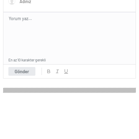
En az 10 karakter gerekli
Gönder
Yeni eğitim-öğretim dönemi başlıyor!
Tüm okullarda ilk dersin teması bu
olacak