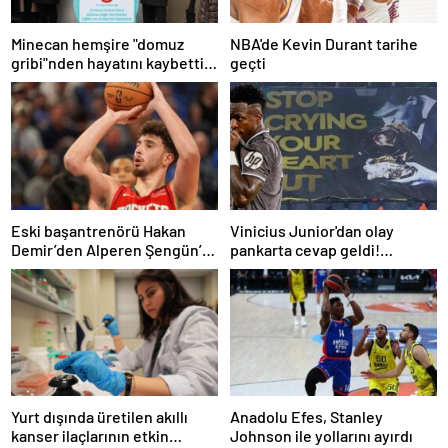
Minecan hemşire "domuz
NBA'de Kevin Durant tarihe
gribi"nden hayatını kaybetti –
geçti
Haberler | Sağlık Haberleri
Eski başantrenörü Hakan
Vinicius Junior'dan olay
Demir’den Alperen Şengün’e
pankarta cevap geldi!
övgü
Manchester City-Real Madrid
maçında gündem olmuştu…
Yurt dışında üretilen akıllı
Anadolu Efes, Stanley
kanser ilaçlarının etkin
Johnson ile yollarını ayırdı