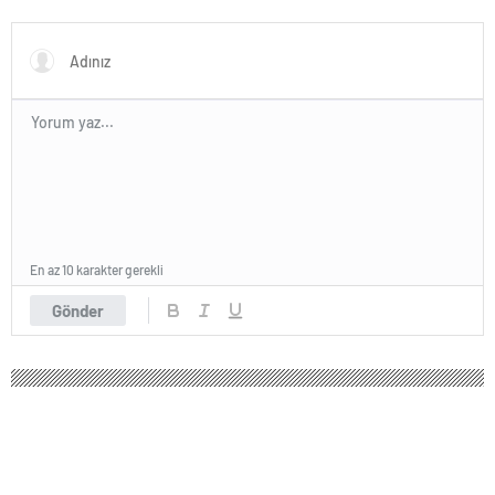
maddesi yerli imkanlarla
geliştirildi | Sağlık Haberleri
En az 10 karakter gerekli
Gönder