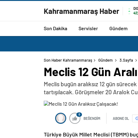
D
Kahramanmaraş Haber
47
Son Dakika
Servisler
Gündem
Son Haber Kahramanmaraş
Gündem
3.Sayfa
Meclis 12 Gün Aral
Meclis bugün aralıksız 12 gün sürece
tartışılacak. Görüşmeler 20 Aralok C
0
BEĞENDİM
ABONE OL
Türkiye Büyük Millet Meclisi (TBMM) bug