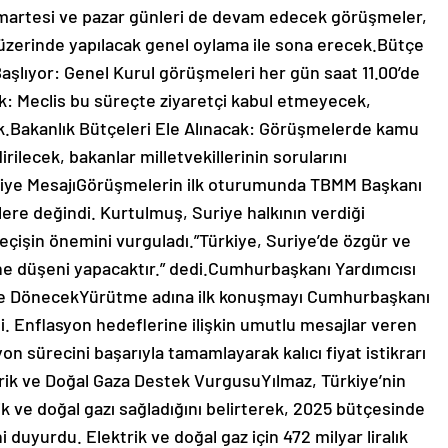
umartesi ve pazar günleri de devam edecek görüşmeler,
zerinde yapılacak genel oylama ile sona erecek.Bütçe
aşlıyor: Genel Kurul görüşmeleri her gün saat 11.00’de
k: Meclis bu süreçte ziyaretçi kabul etmeyecek,
cak.Bakanlık Bütçeleri Ele Alınacak: Görüşmelerde kamu
rilecek, bakanlar milletvekillerinin sorularını
iye MesajıGörüşmelerin ilk oturumunda TBMM Başkanı
re değindi. Kurtulmuş, Suriye halkının verdiği
çişin önemini vurguladı.”Türkiye, Suriye’de özgür ve
ne düşeni yapacaktır.” dedi.Cumhurbaşkanı Yardımcısı
ere DönecekYürütme adına ilk konuşmayı Cumhurbaşkanı
i. Enflasyon hedeflerine ilişkin umutlu mesajlar veren
yon sürecini başarıyla tamamlayarak kalıcı fiyat istikrarı
ik ve Doğal Gaza Destek VurgusuYılmaz, Türkiye’nin
ik ve doğal gazı sağladığını belirterek, 2025 bütçesinde
duyurdu. Elektrik ve doğal gaz için 472 milyar liralık