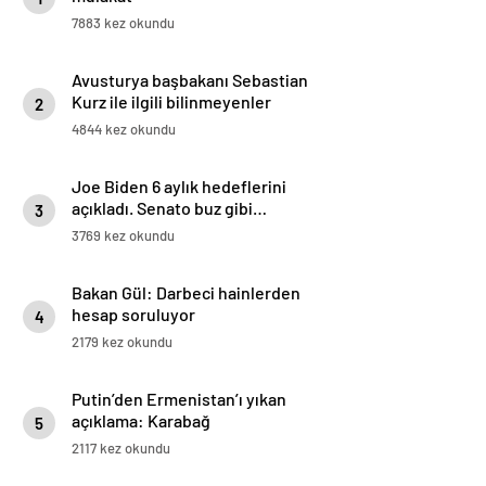
7883 kez okundu
Avusturya başbakanı Sebastian
Kurz ile ilgili bilinmeyenler
2
4844 kez okundu
Joe Biden 6 aylık hedeflerini
açıkladı. Senato buz gibi…
3
3769 kez okundu
Bakan Gül: Darbeci hainlerden
hesap soruluyor
4
2179 kez okundu
Putin’den Ermenistan’ı yıkan
açıklama: Karabağ
5
Azerbaycan’ın ayrılmaz bir
2117 kez okundu
parçasıdır!