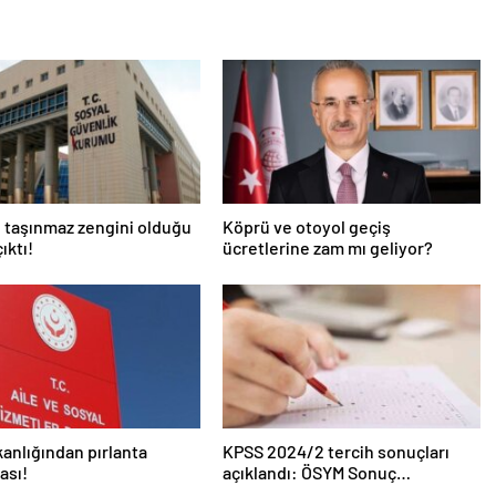
 taşınmaz zengini olduğu
Köprü ve otoyol geçiş
ıktı!
ücretlerine zam mı geliyor?
kanlığından pırlanta
KPSS 2024/2 tercih sonuçları
ası!
açıklandı: ÖSYM Sonuç
Sorgulama Ekranı aktif…