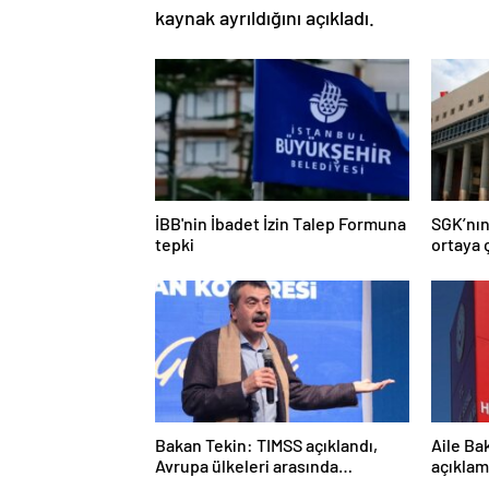
kaynak ayrıldığını açıkladı.
İBB'nin İbadet İzin Talep Formuna
SGK’nın
tepki
ortaya ç
Bakan Tekin: TIMSS açıklandı,
Aile Ba
Avrupa ülkeleri arasında
açıklam
birinciyiz