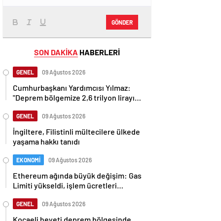
GÖNDER
SON DAKİKA
HABERLERİ
GENEL
09 Ağustos 2026
Cumhurbaşkanı Yardımcısı Yılmaz:
"Deprem bölgemize 2,6 trilyon lirayı
aşan yatırımlar yaptık"
GENEL
09 Ağustos 2026
İngiltere, Filistinli mültecilere ülkede
yaşama hakkı tanıdı
EKONOMİ
09 Ağustos 2026
Ethereum ağında büyük değişim: Gas
Limiti yükseldi, işlem ücretleri
düşebilir mi?
GENEL
09 Ağustos 2026
Kocaeli heyeti deprem bölgesinde