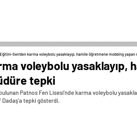
Eğitim-Sen'den karma voleybolu yasaklayıp, hamile öğretmene mobbing yapan
rma voleybolu yasaklayıp,
düre tepki
e bulunan Patnos Fen Lisesi’nde karma voleybolu yasak
 Dadaş'a tepki gösterdi.
0
News