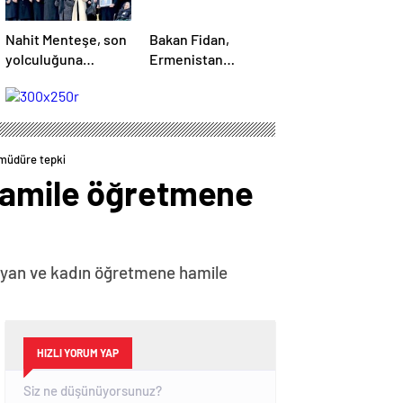
Nahit Menteşe, son
Bakan Fidan,
yolculuğuna
Ermenistan
uğurlandı
Dışişleri Bakanı ile
görüştü
 müdüre tepki
 hamile öğretmene
layan ve kadın öğretmene hamile
HIZLI YORUM YAP