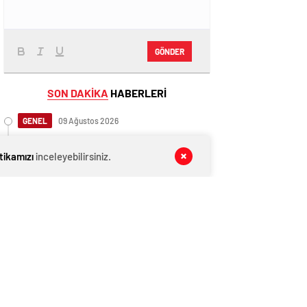
GÖNDER
SON DAKİKA
HABERLERİ
GENEL
09 Ağustos 2026
Cumhurbaşkanı Yardımcısı Yılmaz:
"Deprem bölgemize 2,6 trilyon lirayı
itikamızı
inceleyebilirsiniz.
aşan yatırımlar yaptık"
GENEL
09 Ağustos 2026
İngiltere, Filistinli mültecilere ülkede
yaşama hakkı tanıdı
EKONOMİ
09 Ağustos 2026
Ethereum ağında büyük değişim: Gas
Limiti yükseldi, işlem ücretleri
düşebilir mi?
GENEL
09 Ağustos 2026