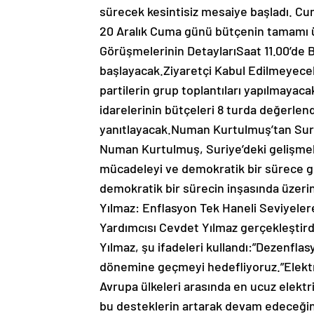
sürecek kesintisiz mesaiye başladı. C
20 Aralık Cuma günü bütçenin tamamı ü
Görüşmelerinin DetaylarıSaat 11.00’de B
başlayacak.Ziyaretçi Kabul Edilmeyece
partilerin grup toplantıları yapılmaya
idarelerinin bütçeleri 8 turda değerlendi
yanıtlayacak.Numan Kurtulmuş’tan Sur
Numan Kurtulmuş, Suriye’deki gelişmele
mücadeleyi ve demokratik bir sürece ge
demokratik bir sürecin inşasında üzeri
Yılmaz: Enflasyon Tek Haneli Seviyel
Yardımcısı Cevdet Yılmaz gerçekleştird
Yılmaz, şu ifadeleri kullandı:”Dezenflas
dönemine geçmeyi hedefliyoruz.”Elektr
Avrupa ülkeleri arasında en ucuz elektr
bu desteklerin artarak devam edeceğini 