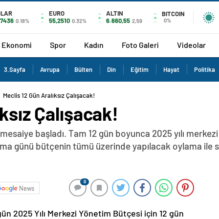
OLAR
EURO
ALTIN
BITCOIN
,7436
55,2510
6.660,55
0%
0.18%
0.32%
2,59
Ekonomi
Spor
Kadın
Foto Galeri
Videolar
3.Sayfa
Avrupa
Bülten
Din
Eğitim
Hayat
Politika
Meclis 12 Gün Aralıksız Çalışacak!
ıksız Çalışacak!
k mesaiye başladı. Tam 12 gün boyunca 2025 yılı merkez
uma günü bütçenin tümü üzerinde yapılacak oylama ile 
0
News
ün 2025 Yılı Merkezi Yönetim Bütçesi için 12 gün