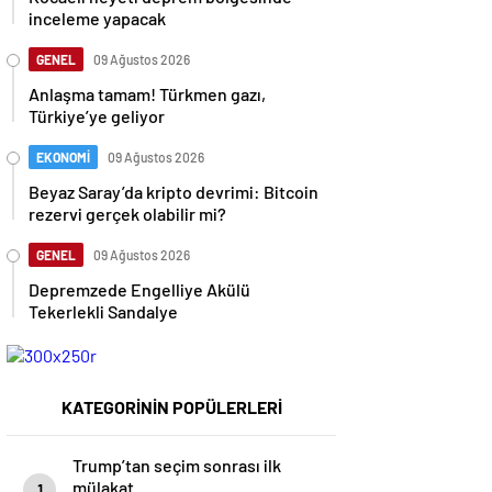
inceleme yapacak
GENEL
09 Ağustos 2026
Anlaşma tamam! Türkmen gazı,
Türkiye’ye geliyor
EKONOMİ
09 Ağustos 2026
Beyaz Saray’da kripto devrimi: Bitcoin
rezervi gerçek olabilir mi?
GENEL
09 Ağustos 2026
Depremzede Engelliye Akülü
Tekerlekli Sandalye
KATEGORİNİN POPÜLERLERİ
Trump’tan seçim sonrası ilk
mülakat
1