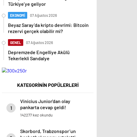
Türkiye’ye geliyor
EKONOMİ
07 Ağustos 2026
Beyaz Saray’da kripto devrimi: Bitcoin
rezervi gerçek olabilir mi?
GENEL
07 Ağustos 2026
Depremzede Engelliye Akülü
Tekerlekli Sandalye
KATEGORİNİN POPÜLERLERİ
Vinicius Junior'dan olay
pankarta cevap geldi!
1
Manchester City-Real Madrid
142277 kez okundu
maçında gündem olmuştu…
Skorbord, Trabzonspor’un