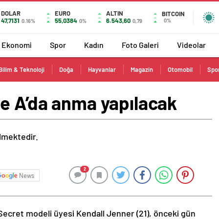
DOLAR
EURO
ALTIN
BITCOIN
47,7131
55,0384
6.543,60
0%
0.16%
0%
0,79
Ekonomi
Spor
Kadın
Foto Galeri
Videolar
Bilim & Teknoloji
Doğa
Hayvanlar
Magazin
Otomobil
Spo
ie A’da anma yapılacak
ilmektedir.
2
News
Secret modeli üyesi Kendall Jenner (21), önceki gün