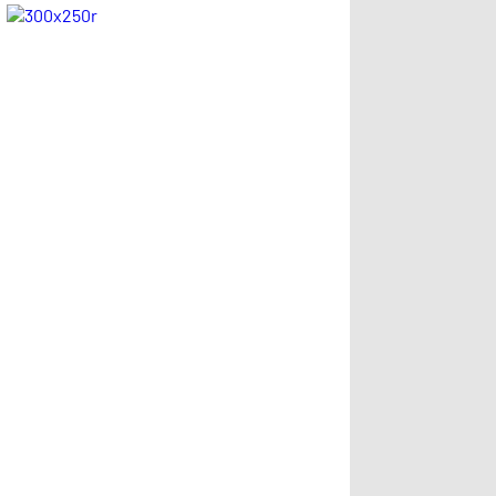
övgü
City-Real Madrid
maçında gündem
olmuştu…