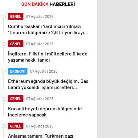
SON DAKİKA
HABERLERİ
GENEL
07 Ağustos 2026
Cumhurbaşkanı Yardımcısı Yılmaz:
"Deprem bölgemize 2,6 trilyon lirayı
aşan yatırımlar yaptık"
GENEL
07 Ağustos 2026
İngiltere, Filistinli mültecilere ülkede
yaşama hakkı tanıdı
EKONOMİ
07 Ağustos 2026
Ethereum ağında büyük değişim: Gas
Limiti yükseldi, işlem ücretleri
düşebilir mi?
GENEL
07 Ağustos 2026
Kocaeli heyeti deprem bölgesinde
inceleme yapacak
GENEL
07 Ağustos 2026
Anlaşma tamam! Türkmen gazı,