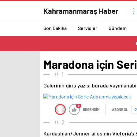
Kahramanmaraş Haber
Son Dakika
Servisler
Gündem
Maradona için Ser
1
Galerinin giriş yazısı burada yayınlanab
0
BEĞENDİM
ABONE OL
2
Kardashian/Jenner ailesinin Victoria’s 