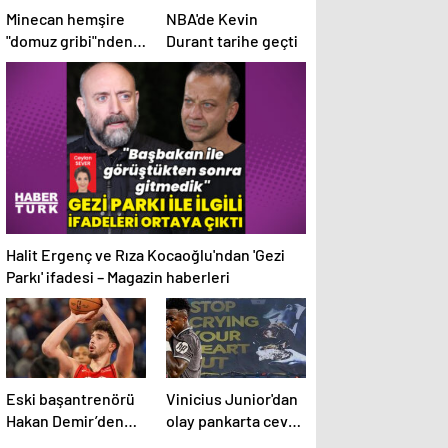
Minecan hemşire
NBA'de Kevin
"domuz gribi"nden
Durant tarihe geçti
hayatını kaybetti –
Haberler | Sağlık
Haberleri
Halit Ergenç ve Rıza Kocaoğlu'ndan 'Gezi
Parkı' ifadesi – Magazin haberleri
Eski başantrenörü
Vinicius Junior'dan
Hakan Demir’den
olay pankarta cevap
Alperen Şengün’e
geldi! Manchester