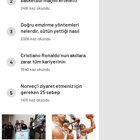
basketbol maçını erteletti
2
2416 kez okundu
Doğru emzirme yöntemleri
nelerdir, sütün yettiği nasıl
3
anlaşılır?
2006 kez okundu
Cristiano Ronaldo’nun akıllara
zarar tüm kariyerinin
4
istatistiğini çıkardık !
1640 kez okundu
Norveç’i ziyaret etmeniz için
gereken 25 sebep
5
1470 kez okundu