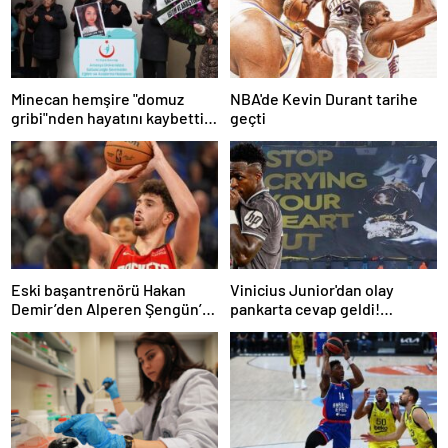
Minecan hemşire "domuz
NBA'de Kevin Durant tarihe
gribi"nden hayatını kaybetti –
geçti
Haberler | Sağlık Haberleri
Eski başantrenörü Hakan
Vinicius Junior'dan olay
Demir’den Alperen Şengün’e
pankarta cevap geldi!
övgü
Manchester City-Real Madrid
maçında gündem olmuştu…