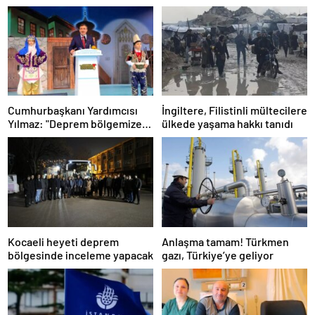
Cumhurbaşkanı Yardımcısı
İngiltere, Filistinli mültecilere
Yılmaz: "Deprem bölgemize
ülkede yaşama hakkı tanıdı
2,6 trilyon lirayı aşan
yatırımlar yaptık"
Kocaeli heyeti deprem
Anlaşma tamam! Türkmen
bölgesinde inceleme yapacak
gazı, Türkiye’ye geliyor