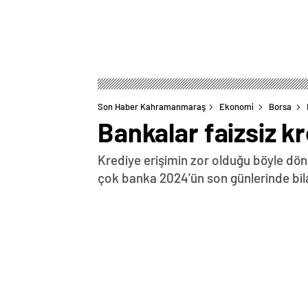
Son Haber Kahramanmaraş
Ekonomi
Borsa
Bankalar faizsiz k
Krediye erişimin zor olduğu böyle dön
çok banka 2024'ün son günlerinde bila
0
BEĞENDİM
ABONE OL
2024 yılının sonuna yaklaşırken, enfla
adımları, kredi piyasasında önemli deği