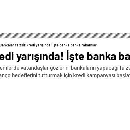
Bankalar faizsiz kredi yarışında! İşte banka banka rakamlar
redi yarışında! İşte banka 
emlerde vatandaşlar gözlerini bankaların yapacağı faizs
nço hedeflerini tutturmak için kredi kampanyası başlat
0
News
syonla mücadele amacıyla uygulanan parasal sıkılaşma
şimlere yol açtı. Kredi musluklarının sıkılması ve yüksek