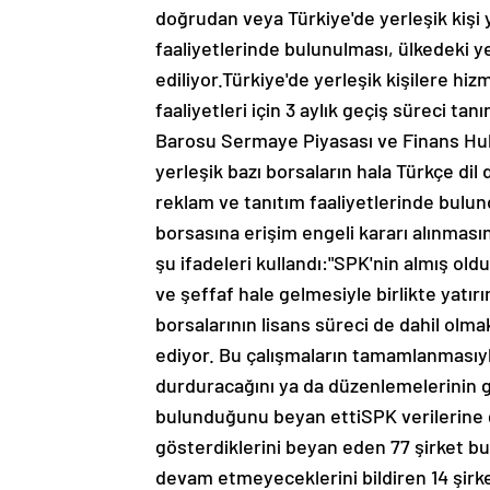
doğrudan veya Türkiye'de yerleşik kişi 
faaliyetlerinde bulunulması, ülkedeki ye
ediliyor.Türkiye'de yerleşik kişilere hi
faaliyetleri için 3 aylık geçiş süreci ta
Barosu Sermaye Piyasası ve Finans Huk
yerleşik bazı borsaların hala Türkçe dil
reklam ve tanıtım faaliyetlerinde bulun
borsasına erişim engeli kararı alınmas
şu ifadeleri kullandı:"SPK'nin almış oldu
ve şeffaf hale gelmesiyle birlikte yatır
borsalarının lisans süreci de dahil olm
ediyor. Bu çalışmaların tamamlanmasıyla 
durduracağını ya da düzenlemelerinin g
bulunduğunu beyan ettiSPK verilerine gö
gösterdiklerini beyan eden 77 şirket bul
devam etmeyeceklerini bildiren 14 şirk