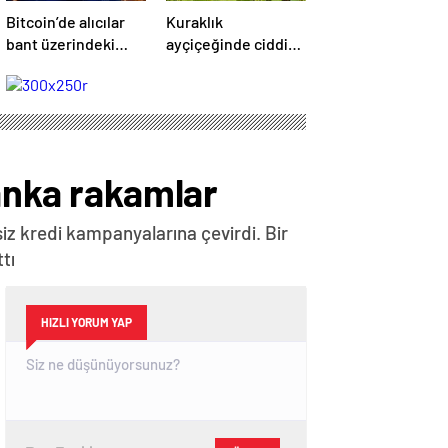
Bitcoin’de alıcılar
Kuraklık
bant üzerindeki
ayçiçeğinde ciddi
hakimiyetini
verim kaybına
kaybetti
neden oldu
banka rakamlar
iz kredi kampanyalarına çevirdi. Bir
tı
HIZLI YORUM YAP