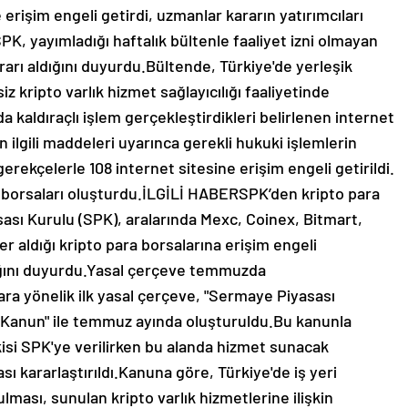
 erişim engeli getirdi, uzmanlar kararın yatırımcıları
PK, yayımladığı haftalık bültenle faaliyet izni olmayan
rarı aldığını duyurdu.Bültende, Türkiye'de yerleşik
siz kripto varlık hizmet sağlayıcılığı faaliyetinde
da kaldıraçlı işlem gerçekleştirdikleri belirlenen internet
ilgili maddeleri uyarınca gerekli hukuki işlemlerin
 gerekçelerle 108 internet sitesine erişim engeli getirildi.
ra borsaları oluşturdu.İLGİLİ HABERSPK’den kripto para
ası Kurulu (SPK), aralarında Mexc, Coinex, Bitmart,
er aldığı kripto para borsalarına erişim engeli
cağını duyurdu.Yasal çerçeve temmuzda
ara yönelik ilk yasal çerçeve, "Sermaye Piyasası
 Kanun" ile temmuz ayında oluşturuldu.Bu kanunla
kisi SPK'ye verilirken bu alanda hizmet sunacak
sı kararlaştırıldı.Kanuna göre, Türkiye'de iş yeri
ulması, sunulan kripto varlık hizmetlerine ilişkin