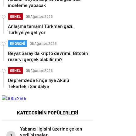
inceleme yapacak
GENEL
08 Ağustos 2026
Anlaşma tamam! Türkmen gazı,
Türkiye’ye geliyor
EKONOMİ
08 Ağustos 2026
Beyaz Saray’da kripto devrimi: Bitcoin
rezervi gerçek olabilir mi?
GENEL
08 Ağustos 2026
Depremzede Engelliye Akülü
Tekerlekli Sandalye
KATEGORİNİN POPÜLERLERİ
Yabancı ilgisini üzerine çeken
yerli hisseler
1