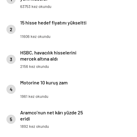
63753 kez okundu
15 hisse hedef fiyatını yükseltti
2
11606 kez okundu
HSBC, havacılık hisselerini
mercek altına aldı
3
2156 kez okundu
Motorine 10 kuruş zam
4
1961 kez okundu
Aramco’nun net kârı yüzde 25
eridi
5
1892 kez okundu