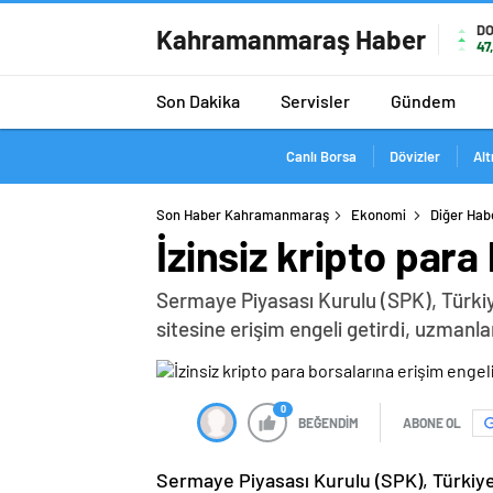
D
Kahramanmaraş Haber
47
Son Dakika
Servisler
Gündem
Canlı Borsa
Dövizler
Alt
Son Haber Kahramanmaraş
Ekonomi
Diğer Hab
İzinsiz kripto para
Sermaye Piyasası Kurulu (SPK), Türkiy
sitesine erişim engeli getirdi, uzmanla
0
BEĞENDİM
ABONE OL
Sermaye Piyasası Kurulu (SPK), Türkiy