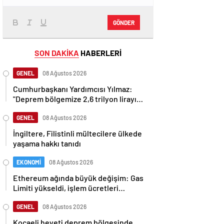
GÖNDER
SON DAKİKA
HABERLERİ
GENEL
08 Ağustos 2026
Cumhurbaşkanı Yardımcısı Yılmaz:
"Deprem bölgemize 2,6 trilyon lirayı
aşan yatırımlar yaptık"
GENEL
08 Ağustos 2026
İngiltere, Filistinli mültecilere ülkede
yaşama hakkı tanıdı
EKONOMİ
08 Ağustos 2026
Ethereum ağında büyük değişim: Gas
Limiti yükseldi, işlem ücretleri
düşebilir mi?
GENEL
08 Ağustos 2026
Kocaeli heyeti deprem bölgesinde