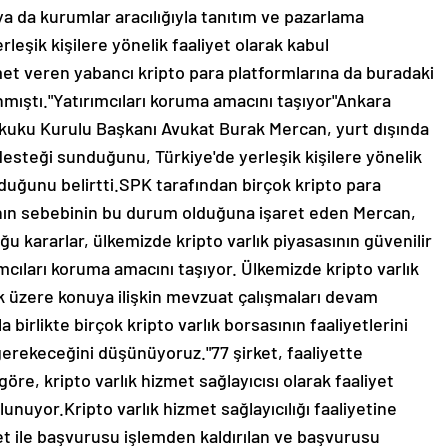
ya da kurumlar aracılığıyla tanıtım ve pazarlama
rleşik kişilere yönelik faaliyet olarak kabul
zmet veren yabancı kripto para platformlarına da buradaki
nınmıştı."Yatırımcıları koruma amacını taşıyor"Ankara
uku Kurulu Başkanı Avukat Burak Mercan, yurt dışında
 desteği sunduğunu, Türkiye'de yerleşik kişilere yönelik
duğunu belirtti.SPK tarafından birçok kripto para
ının sebebinin bu durum olduğuna işaret eden Mercan,
ğu kararlar, ülkemizde kripto varlık piyasasının güvenilir
ımcıları koruma amacını taşıyor. Ülkemizde kripto varlık
ak üzere konuya ilişkin mevzuat çalışmaları devam
birlikte birçok kripto varlık borsasının faaliyetlerini
erekeceğini düşünüyoruz."77 şirket, faaliyette
re, kripto varlık hizmet sağlayıcısı olarak faaliyet
unuyor.Kripto varlık hizmet sağlayıcılığı faaliyetine
et ile başvurusu işlemden kaldırılan ve başvurusu