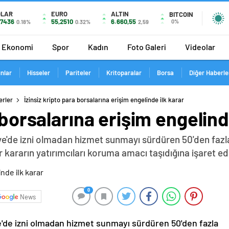
OLAR
EURO
ALTIN
BITCOIN
,7436
55,2510
6.660,55
0%
0.18%
0.32%
2,59
Ekonomi
Spor
Kadın
Foto Galeri
Videolar
ınlar
Hisseler
Pariteler
Kritoparalar
Borsa
Diğer Haberle
erler
İzinsiz kripto para borsalarına erişim engelinde ilk karar
 borsalarına erişim engelind
e'de izni olmadan hizmet sunmayı sürdüren 50'den fazla
r kararın yatırımcıları koruma amacı taşıdığına işaret ed
0
News
e'de izni olmadan hizmet sunmayı sürdüren 50'den fazla