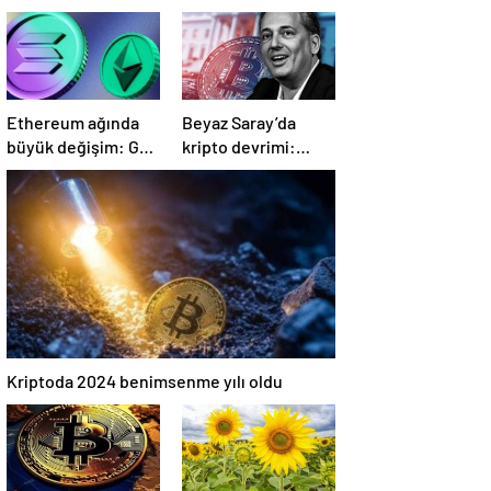
Ethereum ağında
Beyaz Saray’da
büyük değişim: Gas
kripto devrimi:
Limiti yükseldi,
Bitcoin rezervi
işlem ücretleri
gerçek olabilir mi?
düşebilir mi?
Kriptoda 2024 benimsenme yılı oldu