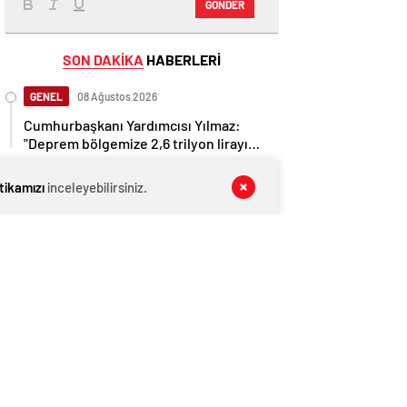
GÖNDER
SON DAKİKA
HABERLERİ
GENEL
08 Ağustos 2026
Cumhurbaşkanı Yardımcısı Yılmaz:
"Deprem bölgemize 2,6 trilyon lirayı
aşan yatırımlar yaptık"
GENEL
08 Ağustos 2026
itikamızı
inceleyebilirsiniz.
İngiltere, Filistinli mültecilere ülkede
yaşama hakkı tanıdı
EKONOMİ
08 Ağustos 2026
Ethereum ağında büyük değişim: Gas
Limiti yükseldi, işlem ücretleri
düşebilir mi?
GENEL
08 Ağustos 2026
Kocaeli heyeti deprem bölgesinde
inceleme yapacak