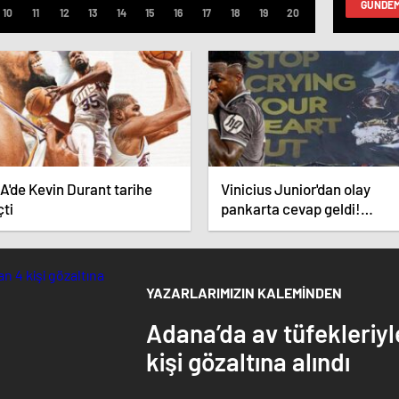
GÜNDE
A'de Kevin Durant tarihe
Vinicius Junior'dan olay
çti
pankarta cevap geldi!
Manchester City-Real Madr
maçında gündem olmuştu
YAZARLARIMIZIN KALEMİNDEN
Adana’da av tüfekleriy
kişi gözaltına alındı