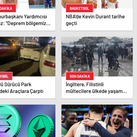
 DAKİKA
BASKETBOL
urbaşkanı Yardımcısı
NBA'de Kevin Durant tarihe
az: "Deprem bölgemize
geçti
ilyon lirayı aşan
ımlar yaptık"
MOBIL
SON DAKİKA
lü Sürücü Park
İngiltere, Filistinli
deki Araçlara Çarptı
mültecilere ülkede yaşama
hakkı tanıdı