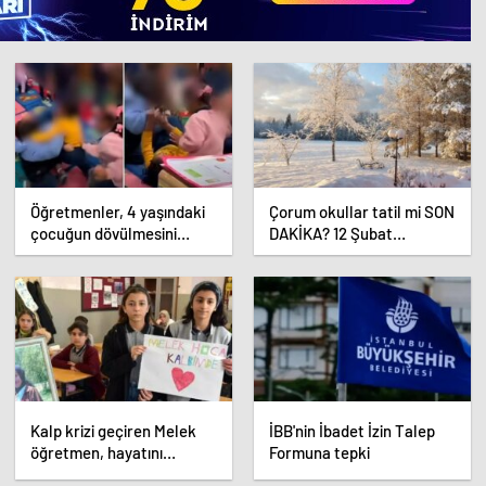
uzun yıllardır İngiltere’de y
kendisinin de İngiltere’de 
söyledi. Kocaoğlu ise "Gezi P
yok" dedi
Öğretmenler, 4 yaşındaki
Çorum okullar tatil mi SON
çocuğun dövülmesini
DAKİKA? 12 Şubat
gülerek izledi
Çarşamba Çorum’da okul
yok mu (Çorum Valiliği
Açıklaması – KAR TATİLİ)?
Kalp krizi geçiren Melek
İBB'nin İbadet İzin Talep
öğretmen, hayatını
Formuna tepki
kaybetti