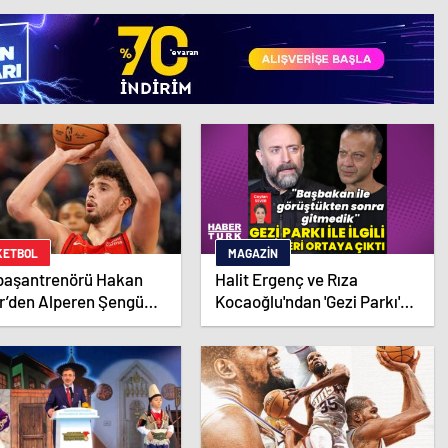
KETBOL
MAGAZIN
 başantrenörü Hakan
Halit Ergenç ve Rıza
r’den Alperen Şengün’e
Kocaoğlu'ndan 'Gezi Parkı'
ifadesi – Magazin haberleri