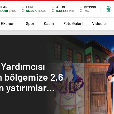
OLAR
EURO
ALTIN
BITCOIN
7,7060
55,2079
6.681,82
0%
0.16%
0.33%
2,91
Ekonomi
Spor
Kadın
Foto Galeri
Videolar
Yardımcısı
 bölgemize 2,6
an yatırımlar