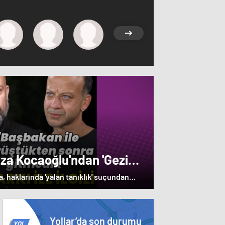
ıza Kocaoğlu'ndan 'Gezi
Magazin haberleri
 haklarında 'yalan tanıklık' suçundan
oyuncular; Halit Ergenç ile Rıza Kocaoğlu,
e verdi. Ergenç ile Kocaoğlu'na, Gezi
Yollar’da son durumu
rı ve Memet Ali Alabora soruldu. Ergenç,
YOL