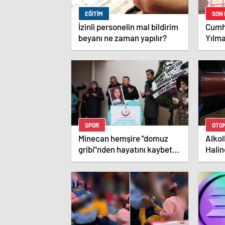
EĞITIM
SON
İzinli personelin mal bildirim
Cumh
beyanı ne zaman yapılır?
Yılm
2,6 tr
yatır
SPOR
OTO
Minecan hemşire "domuz
Alkol
gribi"nden hayatını kaybetti
Halin
– Haberler | Sağlık Haberleri