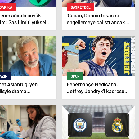
 DAKİKA
BASKETBOL
reum ağında büyük
‘Cuban, Doncic takasını
im: Gas Limiti yükseldi,
engellemeye çalıştı ancak
 ücretleri düşebilir mi?
geç kaldı’ iddiası! NBA
Haberleri
AZIN
SPOR
et Aslantuğ, yeni
Fenerbahçe Medicana,
lisyle drama
Jeffrey Jendryk’i kadrosuna
malarında tanıştı –
kattı
in haberleri