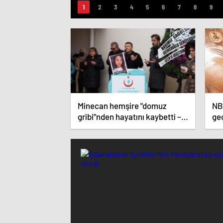
Minecan hemşire "domuz
NB
gribi"nden hayatını kaybetti –
ge
Haberler | Sağlık Haberleri