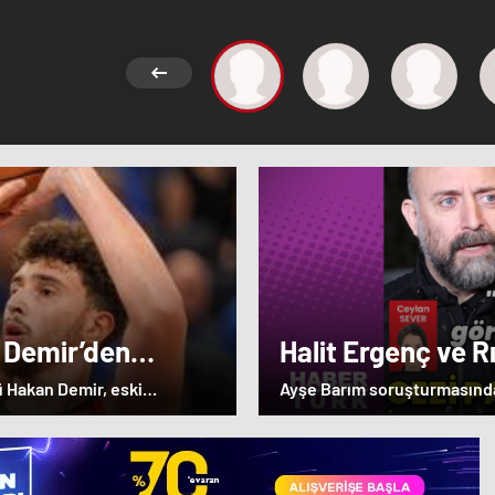
 Demir’den
Halit Ergenç ve R
Parkı' ifadesi – 
ü Hakan Demir, eski
Ayşe Barım soruşturmasında,
ulundu.
soruşturma başlatılan ünlü 
bu kez şüpheli sıfatıyla ifad
Parkı’nda çekilen fotoğrafla