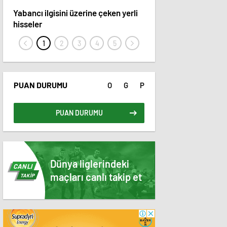
Yabancı ilgisini üzerine çeken yerli
15 hisse hedef fiyatını 
hisseler
PUAN DURUMU
O
G
P
PUAN DURUMU
Dünya liglerindeki
CANLI
maçları canlı takip et
TAKİP