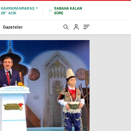
SABAHA KALAN
KAHRAMANMARAŞ
SÜRE
26°
AÇIK
Gazeteler
NBA'd
geçti