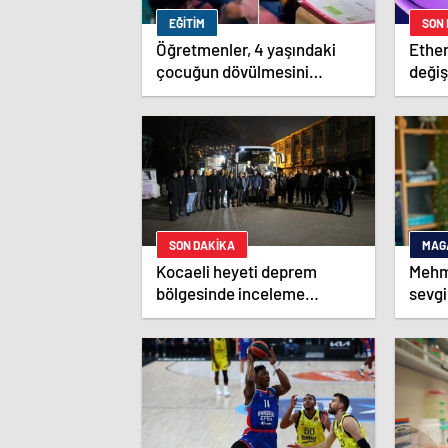
EĞITIM
SON
Öğretmenler, 4 yaşındaki
Ethe
çocuğun dövülmesini
değiş
gülerek izledi
işlem
SON DAKİKA
MAG
Kocaeli heyeti deprem
Mehm
bölgesinde inceleme
sevgi
yapacak
çalış
Magaz