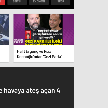
M
EĞITIM
EKONOMI
SPOR
Halit Ergenç ve Rıza
Kocaoğlu'ndan 'Gezi Parkı'
id
ifadesi – Magazin haberleri
…
le havaya ateş açan 4