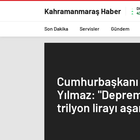
D
Kahramanmaraş Haber
4
Son Dakika
Servisler
Gündem
Cumhurbaşkanı 
Yılmaz: "Deprem
trilyon lirayı aş
yaptık"