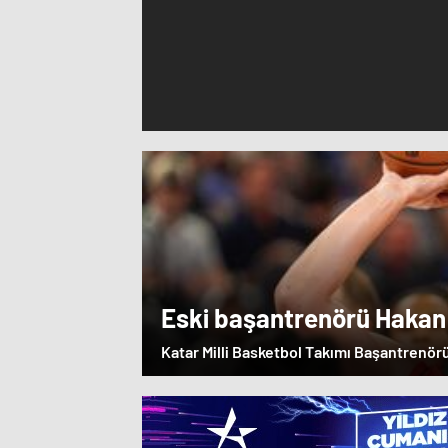
Eski başantrenörü Hakan
Alperen Şengün’e övgü
Katar Milli Basketbol Takımı Başantrenör
öğrencisi Alperen Şengün'e övgülerde b