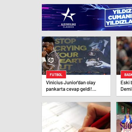
FUTBOL
BAS
Vinicius Junior'dan olay
Eski
pankarta cevap geldi!
Demi
Manchester City-Real
övgü
Madrid maçında gündem
olmuştu…