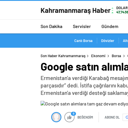
DOLAR
Kahramanmaraş Haber
47,743
Son Dakika
Servisler
Gündem
Canlı Borsa
Dövizler
Alt
Son Haber Kahramanmaraş
Ekonomi
Borsa
Google satın alıml
Ermenistan'a verdiği Karabağ mesajın
parçasıdır” dedi. İstifa çağrılarını k
Ermenistan'a verdiği desteği saklama
0
BEĞENDİM
ABONE OL