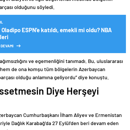
arçası olduğunu söyledi.
OL
 Oladipo ESPN’e katıldı, emekli mi oldu? NBA
leri
 DEVAMI
bağımsızlığını ve egemenliğini tanımadı. Bu, uluslararası
n hem de ona komşu tüm bölgelerin Azerbaycan
parçası olduğu anlamına geliyordu” diye konuştu.
issetmesin Diye Herşeyi
Azerbaycan Cumhurbaşkanı İlham Aliyev ve Ermenistan
ariyle Dağlık Karabağ’da 27 Eylül’den beri devam eden