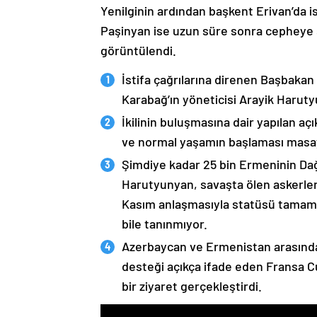
Yenilginin ardından başkent Erivan’da i
Paşinyan ise uzun süre sonra cepheye s
görüntülendi.
İstifa çağrılarına direnen Başbakan
Karabağ’ın yöneticisi Arayik Haruty
İkilinin buluşmasına dair yapılan a
ve normal yaşamın başlaması masaya
Şimdiye kadar 25 bin Ermeninin Dağ
Harutyunyan, savaşta ölen askerleri
Kasım anlaşmasıyla statüsü tamame
bile tanınmıyor.
Azerbaycan ve Ermenistan arasında
desteği açıkça ifade eden Fransa 
bir ziyaret gerçekleştirdi.