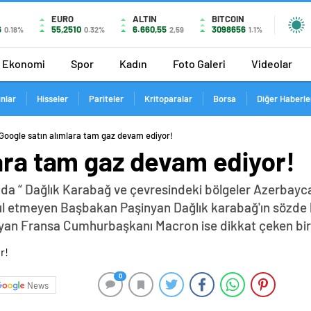
EURO
ALTIN
BITCOIN
6
55,2510
6.660,55
3098656
0.18%
0.32%
2,59
1.1%
Ekonomi
Spor
Kadın
Foto Galeri
Videolar
ınlar
Hisseler
Pariteler
Kritoparalar
Borsa
Diğer Haberle
Google satın alımlara tam gaz devam ediyor!
ara tam gaz devam ediyor!
da “ Dağlık Karabağ ve çevresindeki bölgeler Azerbayca
abul etmeyen Başbakan Paşinyan Dağlık karabağ'ın sözde 
yan Fransa Cumhurbaşkanı Macron ise dikkat çeken bir z
0
News