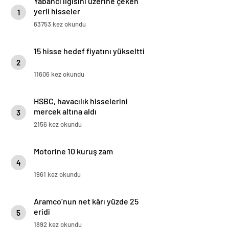
Yabancı ilgisini üzerine çeken
yerli hisseler
1
63753 kez okundu
15 hisse hedef fiyatını yükseltti
2
11606 kez okundu
HSBC, havacılık hisselerini
mercek altına aldı
3
2156 kez okundu
Motorine 10 kuruş zam
4
1961 kez okundu
Aramco’nun net kârı yüzde 25
eridi
5
1892 kez okundu