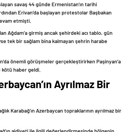
şlayan savaş 44 günde Ermenistan’ın tarihi
ardından Erivan’da başlayan protestolar Başbakan
devam etmişti.
lan Ağdam’a girmiş ancak şehirdeki acı tablo, gün
deyse tek bir sağlam bina kalmayan şehrin harabe
’da önemli görüşmeler gerçekleştirirken Paşinyan’a
 kötü haber geldi.
erbaycan’ın Ayrılmaz Bir
ağlık Karabağ’ın Azerbaycan topraklarının ayrılmaz bir
ğ’ın aidiyeti ile ilgili değerlendirmesinde bölgenin