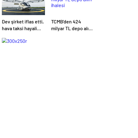
Dev şirket iflas etti,
TCMB'den 424
hava taksi hayali
milyar TL depo alım
suya düştü
ihalesi