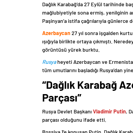
Dağlık Karabağ’da 27 Eylül tarihinde ba
mağlubiyetiyle sona ermiş, yenilginin 
Paşinyan’a istifa çağrılarıyla günlerce 
Azerbaycan
27 yıl sonra işgalden kurtu
ışığıyla birlikte ortaya çıkmıştı. Nere
görüntüsü yürek burktu.
Rusya
heyeti Azerbaycan ve Ermenistan
tüm umutlarını başladığı Rusya’dan yine
“Dağlık Karabağ Az
Parçası”
Rusya Devlet Başkanı
Vladimir Putin
, D
parçası olduğunu ifade etti.
Rossiya 1’e konuşan Putin, Dağlık Karaba