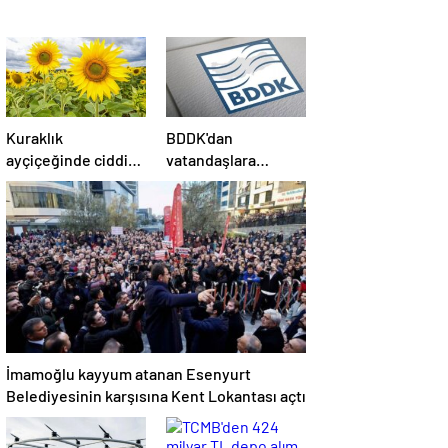
Kuraklık
BDDK'dan
ayçiçeğinde ciddi
vatandaşlara
verim kaybına
dolandırıcılık uyarısı
neden oldu
İmamoğlu kayyum atanan Esenyurt
Belediyesinin karşısına Kent Lokantası açtı