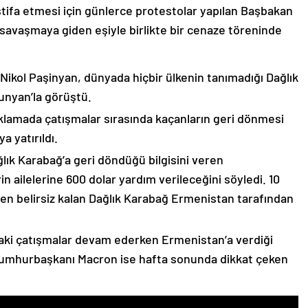
stifa etmesi için günlerce protestolar yapılan Başbakan
avaşmaya giden eşiyle birlikte bir cenaze töreninde
 Nikol Paşinyan, dünyada hiçbir ülkenin tanımadığı Dağlık
unyan’la görüştü.
çıklamada çatışmalar sırasında kaçanların geri dönmesi
 yatırıldı.
lık Karabağ’a geri döndüğü bilgisini veren
n ailelerine 600 dolar yardım verileceğini söyledi. 10
n belirsiz kalan Dağlık Karabağ Ermenistan tarafından
ki çatışmalar devam ederken Ermenistan’a verdiği
Cumhurbaşkanı Macron ise hafta sonunda dikkat çeken