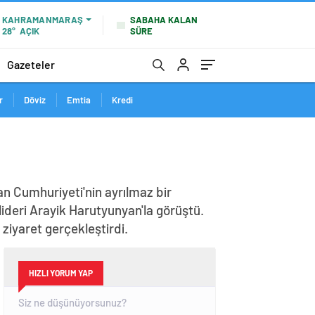
SABAHA KALAN
KAHRAMANMARAŞ
SÜRE
28°
AÇIK
Gazeteler
r
Döviz
Emtia
Kredi
n Cumhuriyeti'nin ayrılmaz bir
lideri Arayik Harutyunyan'la görüştü.
iyaret gerçekleştirdi.
HIZLI YORUM YAP