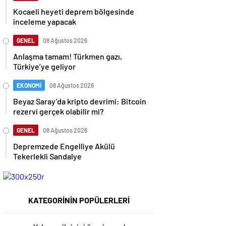
Kocaeli heyeti deprem bölgesinde
inceleme yapacak
GENEL
08 Ağustos 2026
Anlaşma tamam! Türkmen gazı,
Türkiye’ye geliyor
EKONOMİ
08 Ağustos 2026
Beyaz Saray’da kripto devrimi: Bitcoin
rezervi gerçek olabilir mi?
GENEL
08 Ağustos 2026
Depremzede Engelliye Akülü
Tekerlekli Sandalye
KATEGORİNİN POPÜLERLERİ