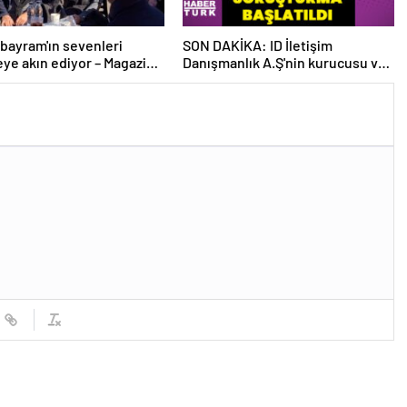
bayram'ın sevenleri
SON DAKİKA: ID İletişim
ye akın ediyor – Magazin
Danışmanlık A.Ş'nin kurucusu ve
eri
ortağı olan Ayşe Barım hakkında
resen soruşturma başlatıldı