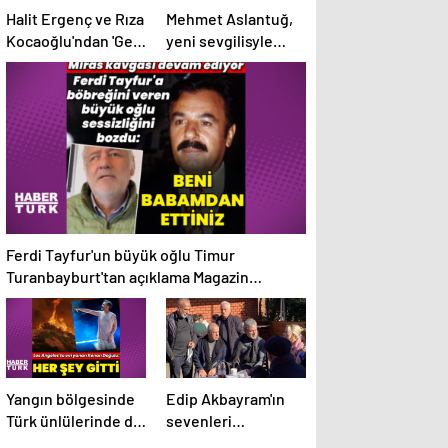
Halit Ergenç ve Rıza
Mehmet Aslantuğ,
Kocaoğlu'ndan 'Gezi
yeni sevgilisyle
Parkı' ifadesi –
drama
Magazin haberleri
çalışmalarında
tanıştı – Magazin
haberleri
Ferdi Tayfur'un büyük oğlu Timur
Turanbayburt'tan açıklama Magazin
haberleri
Yangın bölgesinde
Edip Akbayram'ın
Türk ünlülerinde de
sevenleri
evleri var – Magazin
hastaneye akın