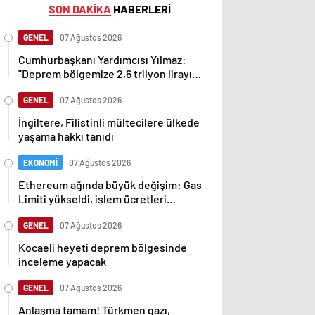
SON DAKİKA
HABERLERİ
GENEL
07 Ağustos 2026
Cumhurbaşkanı Yardımcısı Yılmaz:
"Deprem bölgemize 2,6 trilyon lirayı
aşan yatırımlar yaptık"
GENEL
07 Ağustos 2026
İngiltere, Filistinli mültecilere ülkede
yaşama hakkı tanıdı
EKONOMİ
07 Ağustos 2026
Ethereum ağında büyük değişim: Gas
Limiti yükseldi, işlem ücretleri
düşebilir mi?
GENEL
07 Ağustos 2026
Kocaeli heyeti deprem bölgesinde
inceleme yapacak
GENEL
07 Ağustos 2026
Anlaşma tamam! Türkmen gazı,