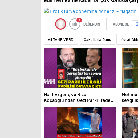
0
BEĞENDİM
ABONE OL
Ali TANRIVERDİ
Çakallarla Dans
Murat Akk
Halit Ergenç ve Rıza
Mehmet
Kocaoğlu'ndan 'Gezi Parkı' ifadesi
sevgili
– Magazin haberleri
tanıştı