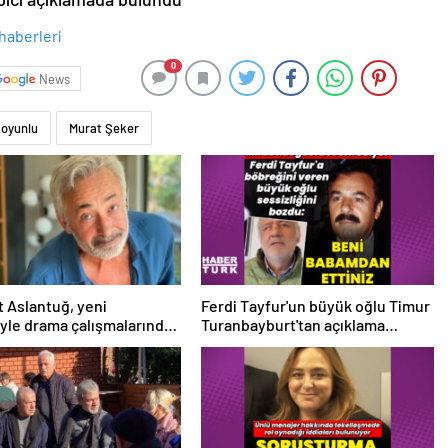
0
News
oyunlu
Murat Şeker
 Aslantuğ, yeni
Ferdi Tayfur'un büyük oğlu Timur
syle drama çalışmalarında
Turanbayburt'tan açıklama
 – Magazin haberleri
Magazin haberleri