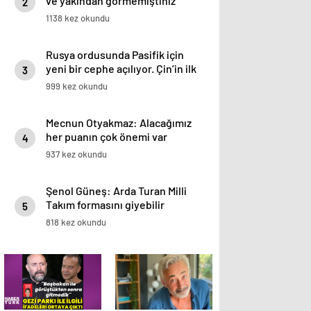
ve yakından görmemiştiniz
2
1138 kez okundu
Rusya ordusunda Pasifik için
yeni bir cephe açılıyor. Çin’in ilk
3
tepkisi!
999 kez okundu
Mecnun Otyakmaz: Alacağımız
her puanın çok önemi var
4
937 kez okundu
Şenol Güneş: Arda Turan Milli
Takım formasını giyebilir
5
818 kez okundu