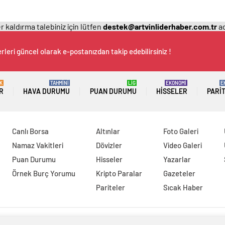
 kaldırma talebiniz için lütfen
destek@artvinliderhaber.com.tr
ad
rleri güncel olarak e-postanızdan takip edebilirsiniz !
K
TAHMİNİ
LİG
EKONOMİ
E
R
HAVA DURUMU
PUAN DURUMU
HISSELER
PARI
Canlı Borsa
Altınlar
Foto Galeri
Namaz Vakitleri
Dövizler
Video Galeri
Puan Durumu
Hisseler
Yazarlar
Örnek Burç Yorumu
Kripto Paralar
Gazeteler
Pariteler
Sıcak Haber