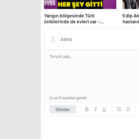
Yangın bölgesinde Türk
Edip Ak
ünlülerinde de evleri var –
hastane
Magazin haberleri
habetrl
En az 10 karakter gerekli
Gönder