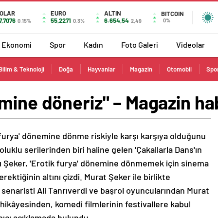
OLAR
EURO
ALTIN
BITCOIN
7,7076
55,2271
6.654,54
0%
0.15%
0.3%
2,49
Ekonomi
Spor
Kadın
Foto Galeri
Videolar
Bilim & Teknoloji
Doğa
Hayvanlar
Magazin
Otomobil
Spo
mine döneriz" – Magazin ha
 furya' dönemine dönme riskiyle karşı karşıya olduğunu
luklu serilerinden biri haline gelen 'Çakallarla Dans'ın
sı Şeker, 'Erotik furya' dönemine dönmemek için sinema
ktiğinin altını çizdi. Murat Şeker ile birlikte
 senaristi Ali Tanrıverdi ve başrol oyuncularından Murat
 hikâyesinden, komedi filmlerinin festivallere kabul
pıcı açıklamada bulundu