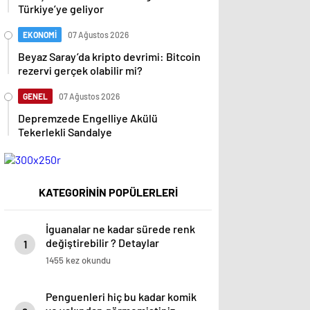
Türkiye’ye geliyor
EKONOMİ
07 Ağustos 2026
Beyaz Saray’da kripto devrimi: Bitcoin
rezervi gerçek olabilir mi?
GENEL
07 Ağustos 2026
Depremzede Engelliye Akülü
Tekerlekli Sandalye
KATEGORİNİN POPÜLERLERİ
İguanalar ne kadar sürede renk
değiştirebilir ? Detaylar
1
burada…
1455 kez okundu
Penguenleri hiç bu kadar komik