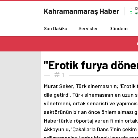
D
Kahramanmaraş Haber
4
Son Dakika
Servisler
Gündem
"Erotik furya döne
1
Murat Şeker, Türk sinemasının; 'Erotik
dile getirdi. Türk sinemasının en uzun so
yönetmeni, ortak senaristi ve yapımcı
sektörünün bir an önce önlem alması gere
Habertürk'e röportaj veren filmin ortak
Akkoyunlu, 'Çakallarla Dans 7'nin çekim
edilmemesine kadar birçok konuda çar