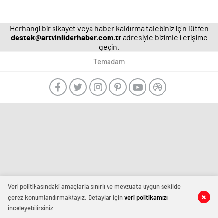
Herhangi bir şikayet veya haber kaldırma talebiniz için lütfen
destek@artvinliderhaber.com.tr
adresiyle bizimle iletişime
geçin.
Temadam
manavgat
escort
-
film
izle
-
deneme
bonusu
veren
Veri politikasındaki amaçlarla sınırlı ve mevzuata uygun şekilde
siteler
çerez konumlandırmaktayız. Detaylar için
veri politikamızı
-
inceleyebilirsiniz.
deneme