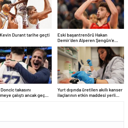
Kevin Durant tarihe geçti
Eski başantrenörü Hakan
Demir’den Alperen Şengün’e
övgü
 Doncic takasını
Yurt dışında üretilen akıllı kanser
meye çalıştı ancak geç
ilaçlarının etkin maddesi yerli
iddiası! NBA Haberleri
imkanlarla geliştirildi | Sağlık
Haberleri