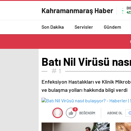
D
Kahramanmaraş Haber
47
Son Dakika
Servisler
Gündem
Batı Nil Virüsü nas
1
Enfeksiyon Hastalıkları ve Klinik Mikrobi
ve bulaşma yolları hakkında bilgi verdi
0
BEĞENDİM
ABONE OL