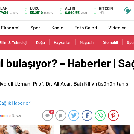
OLAR
EURO
ALTIN
BITCOIN
,7436
55,2510
6.660,55
0%
0.18%
0.32%
2,59
Ekonomi
Spor
Kadın
Foto Galeri
Videolar
Bilim & Teknoloji
Doğa
Hayvanlar
Magazin
Otomobil
Spo
ıl bulaşıyor? – Haberler | Sa
yoloji Uzmanı Prof. Dr. Ali Acar, Batı Nil Virüsünün tanısı
0
News