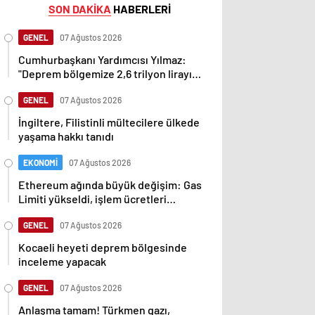
SON DAKİKA
HABERLERİ
GENEL
07 Ağustos 2026
Cumhurbaşkanı Yardımcısı Yılmaz:
"Deprem bölgemize 2,6 trilyon lirayı
aşan yatırımlar yaptık"
GENEL
07 Ağustos 2026
İngiltere, Filistinli mültecilere ülkede
yaşama hakkı tanıdı
EKONOMİ
07 Ağustos 2026
Ethereum ağında büyük değişim: Gas
Limiti yükseldi, işlem ücretleri
düşebilir mi?
GENEL
07 Ağustos 2026
Kocaeli heyeti deprem bölgesinde
inceleme yapacak
GENEL
07 Ağustos 2026
Anlaşma tamam! Türkmen gazı,