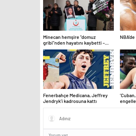
Minecan hemşire "domuz
NBA'de 
gribi"nden hayatını kaybetti –
Haberler | Sağlık Haberleri
Fenerbahçe Medicana, Jeffrey
‘Cuban,
Jendryk’i kadrosuna kattı
engelle
kaldı’ 