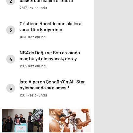
basketbol maçını erteletti
2
2417 kez okundu
Cristiano Ronaldo’nun akıllara
zarar tüm kariyerinin
3
istatistiğini çıkardık !
1640 kez okundu
NBA’da Doğu ve Batı arasında
maç bu yıl olmayacak, detay
4
haberimizde.
1262 kez okundu
İşte Alperen Şengün’ün All-Star
oylamasında sıralaması!
5
1261 kez okundu