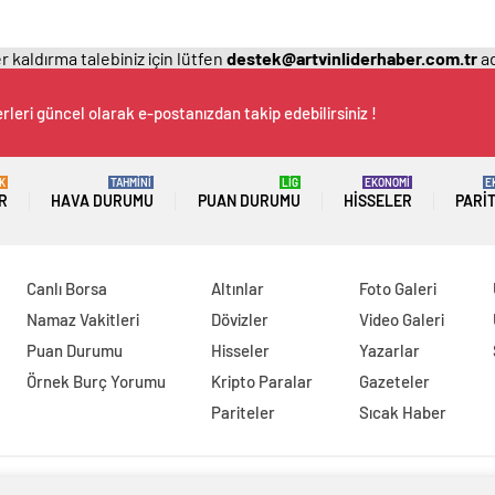
 kaldırma talebiniz için lütfen
destek@artvinliderhaber.com.tr
ad
rleri güncel olarak e-postanızdan takip edebilirsiniz !
K
TAHMİNİ
LİG
EKONOMİ
E
R
HAVA DURUMU
PUAN DURUMU
HISSELER
PARI
Canlı Borsa
Altınlar
Foto Galeri
Namaz Vakitleri
Dövizler
Video Galeri
Puan Durumu
Hisseler
Yazarlar
Örnek Burç Yorumu
Kripto Paralar
Gazeteler
Pariteler
Sıcak Haber