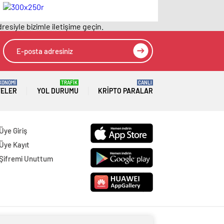
City-Real Madrid
maçında gündem
resiyle bizimle iletişime geçin.
olmuştu…
KONOMİ
TRAFİK
CANLI
TELER
YOL DURUMU
KRIPTO PARALAR
Üye Giriş
Üye Kayıt
Şifremi Unuttum