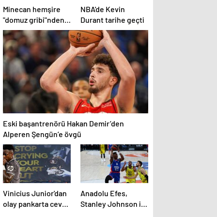
Minecan hemşire
NBA'de Kevin
"domuz gribi"nden
Durant tarihe geçti
hayatını kaybetti –
Haberler | Sağlık
Haberleri
Eski başantrenörü Hakan Demir’den
Alperen Şengün’e övgü
Vinicius Junior'dan
Anadolu Efes,
olay pankarta cevap
Stanley Johnson ile
geldi! Manchester
yollarını ayırdı