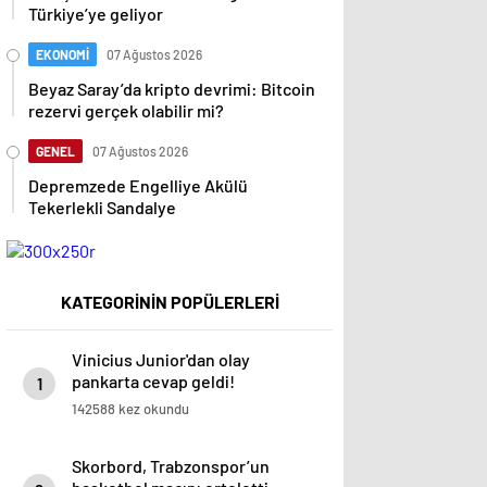
Türkiye’ye geliyor
EKONOMİ
07 Ağustos 2026
Beyaz Saray’da kripto devrimi: Bitcoin
rezervi gerçek olabilir mi?
GENEL
07 Ağustos 2026
Depremzede Engelliye Akülü
Tekerlekli Sandalye
KATEGORİNİN POPÜLERLERİ
Vinicius Junior'dan olay
pankarta cevap geldi!
1
Manchester City-Real Madrid
142588 kez okundu
maçında gündem olmuştu…
Skorbord, Trabzonspor’un