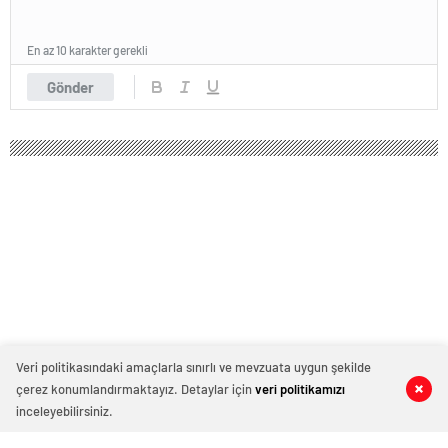
En az 10 karakter gerekli
Gönder
Veri politikasındaki amaçlarla sınırlı ve mevzuata uygun şekilde
çerez konumlandırmaktayız. Detaylar için
veri politikamızı
0
0
0
0
inceleyebilirsiniz.
Aliağa Petkimspor'dan kadroya