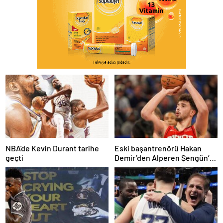
NBA'de Kevin Durant tarihe
Eski başantrenörü Hakan
geçti
Demir’den Alperen Şengün’e
övgü