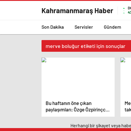
D
Kahramanmaraş Haber
4
Son Dakika
Servisler
Gündem
merve boluğur etiketi için sonuçlar
Bu haftanın öne çıkan
Me
paylaşımları; Özge Özpirinçci,
tak
Merve Boluğur ve Vik White… –
fot
Magazin haberleri
Herhangi bir şikayet veya haber