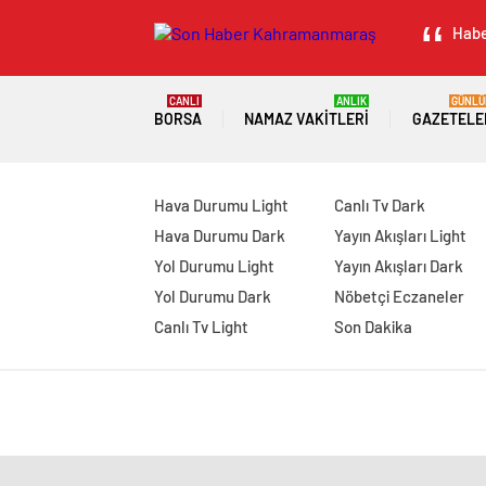
Habe
CANLI
ANLIK
GÜNLÜ
BORSA
NAMAZ VAKITLERI
GAZETELE
Hava Durumu Light
Canlı Tv Dark
Hava Durumu Dark
Yayın Akışları Light
Yol Durumu Light
Yayın Akışları Dark
Yol Durumu Dark
Nöbetçi Eczaneler
Canlı Tv Light
Son Dakika
manavgat