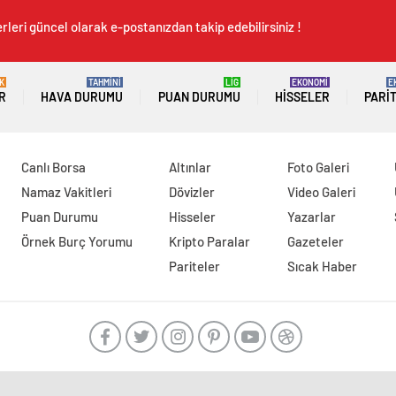
rleri güncel olarak e-postanızdan takip edebilirsiniz !
K
TAHMİNİ
LİG
EKONOMİ
E
R
HAVA DURUMU
PUAN DURUMU
HISSELER
PARI
Canlı Borsa
Altınlar
Foto Galeri
Namaz Vakitleri
Dövizler
Video Galeri
Puan Durumu
Hisseler
Yazarlar
Örnek Burç Yorumu
Kripto Paralar
Gazeteler
Pariteler
Sıcak Haber