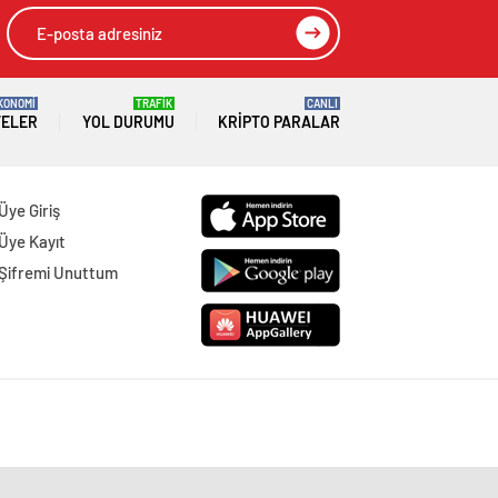
KONOMİ
TRAFİK
CANLI
TELER
YOL DURUMU
KRIPTO PARALAR
Üye Giriş
Üye Kayıt
Şifremi Unuttum