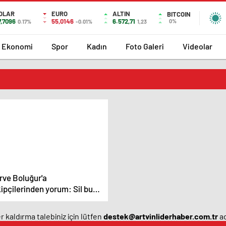
OLAR
EURO
ALTIN
BITCOIN
7,7096
55,0146
6.572,71
0%
0.17%
-0.01%
1,23
Ekonomi
Spor
Kadın
Foto Galeri
Videolar
rve Boluğur'a
ipçilerinden yorum: Sil bu
oğrafı – Magazin haberleri
 kaldırma talebiniz için lütfen
destek@artvinliderhaber.com.tr
ad