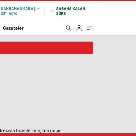
SABAHA KALAN
KAHRAMANMARAŞ
SÜRE
23°
AÇIK
Gazeteler
resiyle bizimle iletişime geçin.