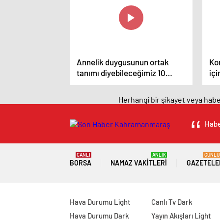
Annelik duygusunun ortak
Ko
tanımı diyebileceğimiz 10
içi
başlık.
Herhangi bir şikayet veya haber
Habe
CANLI
ANLIK
GÜNLÜ
BORSA
NAMAZ VAKITLERI
GAZETELE
Hava Durumu Light
Canlı Tv Dark
Hava Durumu Dark
Yayın Akışları Light