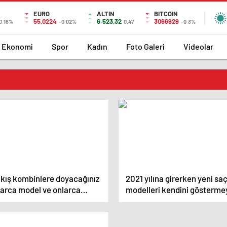
EURO
ALTIN
BITCOIN
55,0224
6.523,32
3066929
0.16%
-0.02%
0,47
-0.3%
Ekonomi
Spor
Kadın
Foto Galeri
Videolar
 kış kombinlere doyacağınız
2021 yılına girerken yeni sa
larca model ve onlarca
modelleri kendini gösterme
tay.
başladı.