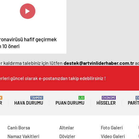
ronavirüsü hafif geçirmek
n 10 öneri
 kaldırma talebiniz için lütfen
destek@artvinliderhaber.com.tr
ad
rleri güncel olarak e-postanızdan takip edebilirsiniz !
K
TAHMİNİ
LİG
EKONOMİ
E
R
HAVA DURUMU
PUAN DURUMU
HISSELER
PARI
Canlı Borsa
Altınlar
Foto Galeri
Namaz Vakitleri
Dövizler
Video Galeri