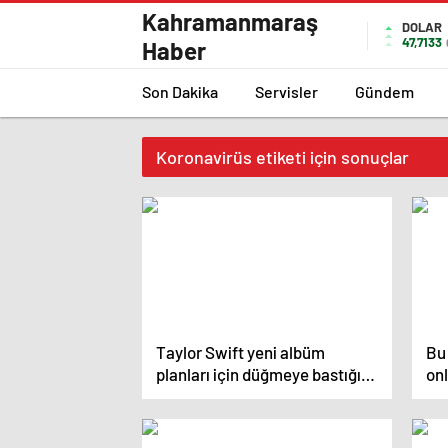
Kahramanmaraş
DOLAR
47,7133
Haber
Son Dakika
Servisler
Gündem
Koronavirüs etiketi için sonuçlar
Taylor Swift yeni albüm
Bu
planları için düğmeye bastığını
on
sosyal medyadan duyurdu!
de