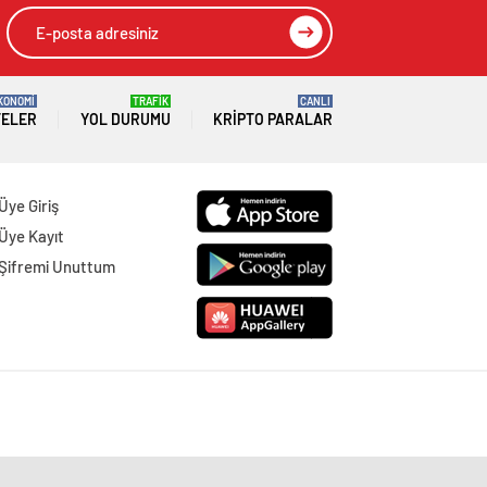
KONOMİ
TRAFİK
CANLI
TELER
YOL DURUMU
KRIPTO PARALAR
Üye Giriş
Üye Kayıt
Şifremi Unuttum