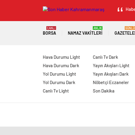
Habe
CANLI
ANLIK
GÜNLÜ
BORSA
NAMAZ VAKITLERI
GAZETELE
Hava Durumu Light
Canlı Tv Dark
Hava Durumu Dark
Yayın Akışları Light
Yol Durumu Light
Yayın Akışları Dark
Yol Durumu Dark
Nöbetçi Eczaneler
Canlı Tv Light
Son Dakika
manavgat