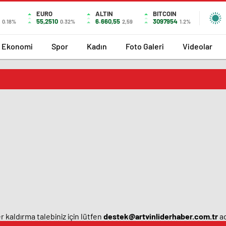
EURO
ALTIN
BITCOIN
55,2510
6.660,55
3097954
0.18%
0.32%
2,59
1.2%
Ekonomi
Spor
Kadın
Foto Galeri
Videolar
 kaldırma talebiniz için lütfen
destek@artvinliderhaber.com.tr
ad