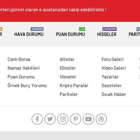
rleri güncel olarak e-postanızdan takip edebilirsiniz !
K
TAHMİNİ
LİG
EKONOMİ
E
R
HAVA DURUMU
PUAN DURUMU
HISSELER
PARI
Canlı Borsa
Altınlar
Foto Galeri
Namaz Vakitleri
Dövizler
Video Galeri
Puan Durumu
Hisseler
Yazarlar
Örnek Burç Yorumu
Kripto Paralar
Gazeteler
Pariteler
Sıcak Haber