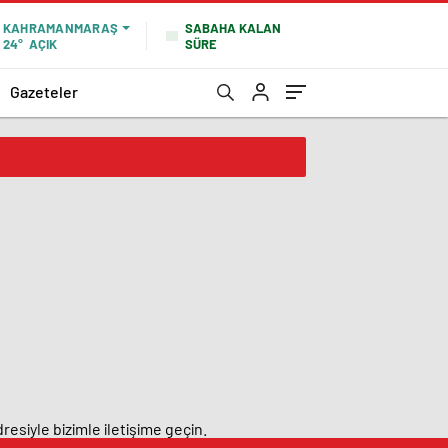
SABAHA KALAN
KAHRAMANMARAŞ
SÜRE
24°
AÇIK
Gazeteler
resiyle bizimle iletişime geçin.