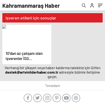
Kahramanmaraş Haber
işveren etiketi için sonuçlar
10’dan az çalışanı olan
işverenler İSG
hizmetini kendi
Herhangi bir şikayet veya haber kaldırma talebiniz için lütfen
üstlenebilecek
destek@artvinliderhaber.com.tr
adresiyle bizimle iletişime
geçin.
Temadam