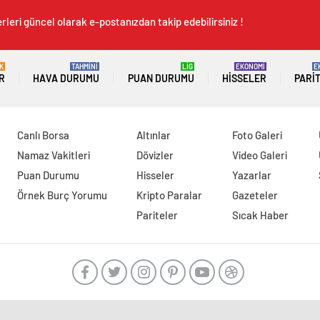
rleri güncel olarak e-postanızdan takip edebilirsiniz !
K
TAHMİNİ
LİG
EKONOMİ
E
R
HAVA DURUMU
PUAN DURUMU
HISSELER
PARI
Canlı Borsa
Altınlar
Foto Galeri
Namaz Vakitleri
Dövizler
Video Galeri
Puan Durumu
Hisseler
Yazarlar
Örnek Burç Yorumu
Kripto Paralar
Gazeteler
Pariteler
Sıcak Haber