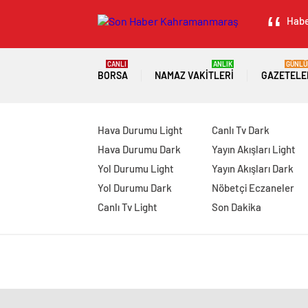
Habe
CANLI
ANLIK
GÜNLÜ
BORSA
NAMAZ VAKITLERI
GAZETELE
Hava Durumu Light
Canlı Tv Dark
Hava Durumu Dark
Yayın Akışları Light
Yol Durumu Light
Yayın Akışları Dark
Yol Durumu Dark
Nöbetçi Eczaneler
Canlı Tv Light
Son Dakika
manavgat