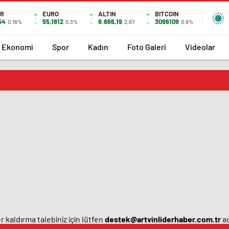
R
EURO
ALTIN
BITCOIN
54
55,1812
6.666,19
3096109
0.16%
0.3%
2,67
0.9%
Ekonomi
Spor
Kadın
Foto Galeri
Videolar
 kaldırma talebiniz için lütfen
destek@artvinliderhaber.com.tr
ad