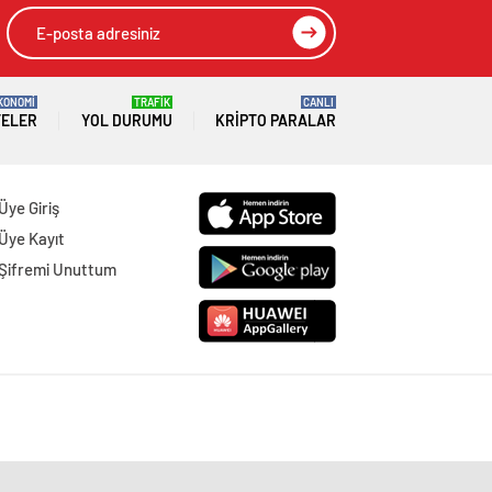
KONOMİ
TRAFİK
CANLI
TELER
YOL DURUMU
KRIPTO PARALAR
Üye Giriş
Üye Kayıt
Şifremi Unuttum