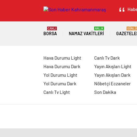
Habe
CANLI
ANLIK
GÜNLÜ
BORSA
NAMAZ VAKITLERI
GAZETELE
Hava Durumu Light
Canlı Tv Dark
Hava Durumu Dark
Yayın Akışları Light
Yol Durumu Light
Yayın Akışları Dark
Yol Durumu Dark
Nöbetçi Eczaneler
Canlı Tv Light
Son Dakika
manavgat