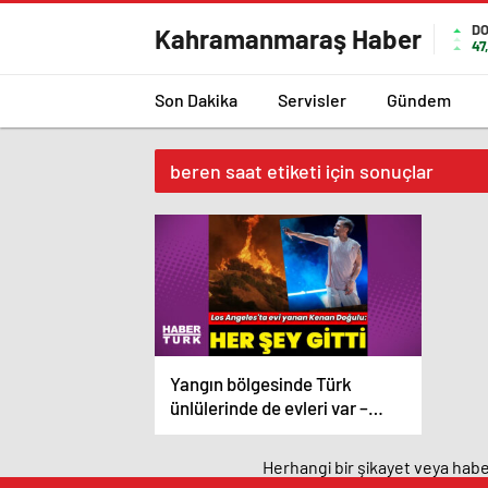
D
Kahramanmaraş Haber
47
Son Dakika
Servisler
Gündem
beren saat etiketi için sonuçlar
Yangın bölgesinde Türk
ünlülerinde de evleri var –
Magazin haberleri
Herhangi bir şikayet veya haber