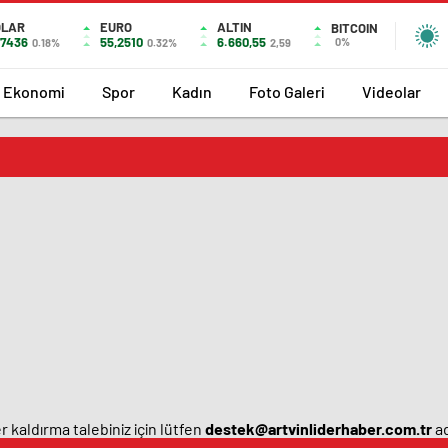
OLAR
EURO
ALTIN
BITCOIN
,7436
55,2510
6.660,55
0%
0.18%
0.32%
2,59
Ekonomi
Spor
Kadın
Foto Galeri
Videolar
 kaldırma talebiniz için lütfen
destek@artvinliderhaber.com.tr
ad