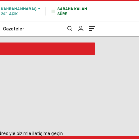
SABAHA KALAN
KAHRAMANMARAŞ
SÜRE
24°
AÇIK
Gazeteler
resiyle bizimle iletişime geçin.