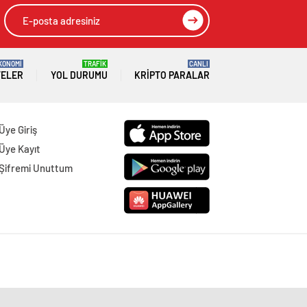
KONOMİ
TRAFİK
CANLI
TELER
YOL DURUMU
KRIPTO PARALAR
Üye Giriş
Üye Kayıt
Şifremi Unuttum