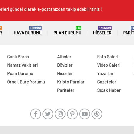
rleri güncel olarak e-postanızdan takip edebilirsiniz !
K
TAHMİNİ
LİG
EKONOMİ
E
R
HAVA DURUMU
PUAN DURUMU
HISSELER
PARI
Canlı Borsa
Altınlar
Foto Galeri
Namaz Vakitleri
Dövizler
Video Galeri
Puan Durumu
Hisseler
Yazarlar
Örnek Burç Yorumu
Kripto Paralar
Gazeteler
Pariteler
Sıcak Haber