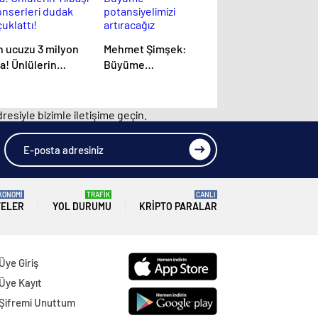
n ucuzu 3 milyon
Mehmet Şimşek:
ra! Ünlülerin
Büyüme
lbaşı konserleri
potansiyelimizi
udak uçuklattı!
artıracağız
resiyle bizimle iletişime geçin.
KONOMİ
TRAFİK
CANLI
TELER
YOL DURUMU
KRIPTO PARALAR
Üye Giriş
Üye Kayıt
Şifremi Unuttum