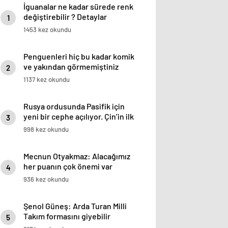
İguanalar ne kadar sürede renk
değiştirebilir ? Detaylar
1
burada…
1453 kez okundu
Penguenleri hiç bu kadar komik
ve yakından görmemiştiniz
2
1137 kez okundu
Rusya ordusunda Pasifik için
yeni bir cephe açılıyor. Çin’in ilk
3
tepkisi!
998 kez okundu
Mecnun Otyakmaz: Alacağımız
her puanın çok önemi var
4
936 kez okundu
Şenol Güneş: Arda Turan Milli
Takım formasını giyebilir
5