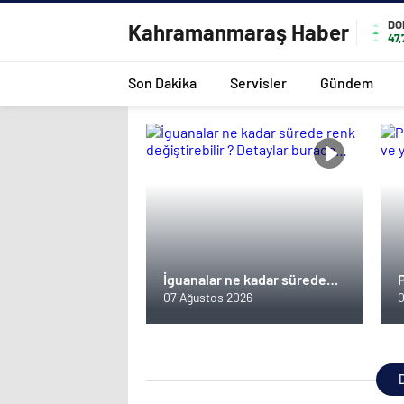
DO
Kahramanmaraş Haber
47
Son Dakika
Servisler
Gündem
İguanalar ne kadar sürede
renk değiştirebilir ? Detaylar
07 Ağustos 2026
0
burada…
D