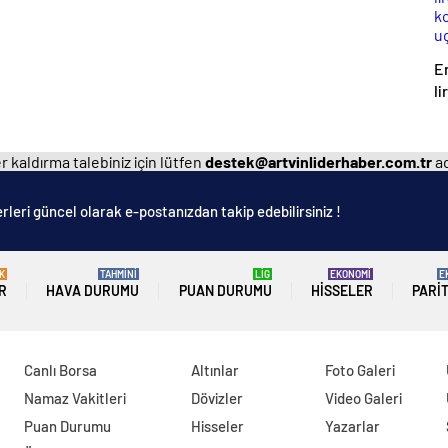
E
li
Yı
d
 kaldırma talebiniz için lütfen
destek@artvinliderhaber.com.tr
ad
rleri güncel olarak e-postanızdan takip edebilirsiniz !
K
TAHMİNİ
LİG
EKONOMİ
E
R
HAVA DURUMU
PUAN DURUMU
HISSELER
PARI
Canlı Borsa
Altınlar
Foto Galeri
Namaz Vakitleri
Dövizler
Video Galeri
Puan Durumu
Hisseler
Yazarlar