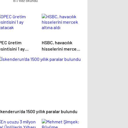
817 kez okundu
PEC üretim
HSBC, havacılık
sintisini 1 ay
hisselerini mercek
zatacak
altına aldı
skenderun’da 1500 yıllık paralar bulundu