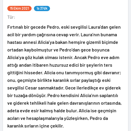
15 Ekim 2021
1s 37dk
Tür:
Fırtınalı bir gecede Pedro, eski sevgilisi Laura’dan gelen
acil bir yardım çağrısına cevap verir. Laura’nın bunama
hastası annesi Alicia’ya bakan hemşire gizemli biçimde
ortadan kaybolmuştur ve Pedro’dan gece boyunca
Alicia’ya göz kulak olması istenir. Ancak Pedro eve adım
attığı andan itibaren huzursuz edici bir şeylerin ters
gittiğini hisseder. Alicia onu tanımıyormuş gibi davranır;
onu, geçmişte birlikte karanlık sırlar paylaştığı eski
sevgilisi Cesar sanmaktadır. Gece ilerledikçe ev giderek
bir tuzağa dönüşür. Pedro kendisini Alicia’nın saplantılı
ve giderek tehlikeli hale gelen davranışlarının ortasında,
adeta evde esir kalmış halde bulur. Alicia ise geçmişin
acıları ve hesaplaşmalarıyla yüzleşirken, Pedro da
karanlık sırların içine çekilir.